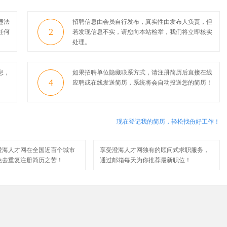
违法
招聘信息由会员自行发布，真实性由发布人负责，但
2
任何
若发现信息不实，请您向本站检举，我们将立即核实
处理。
息，
如果招聘单位隐藏联系方式，请注册简历后直接在线
4
应聘或在线发送简历，系统将会自动投送您的简历！
现在登记我的简历，轻松找份好工作！
澄海人才网在全国近百个城市
享受澄海人才网独有的顾问式求职服务，
免去重复注册简历之苦！
通过邮箱每天为你推荐最新职位！