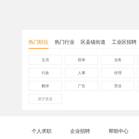
热门职位
热门行业
区县镇街道
工业区招聘
文员
跟单
业务
行政
人事
经理
翻译
广告
营业
展开
保险
更多
模具
软件
外贸业务员
业务员
设计师
淘宝运营
淘宝客服
网店
个人求职
企业招聘
帮助中心
附近招工
附近找工作
莲下