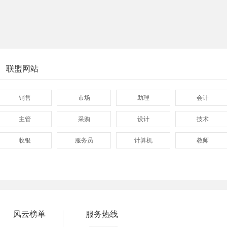
联盟网站
销售
市场
助理
会计
主管
采购
设计
技术
收银
服务员
计算机
教师
管理
顾问
促销
网页
技术员
营业员
暑假工
普工
事业单位
马头
玩具
玩具公司
风云榜单
服务热线
溪南
东里
上华
隆都