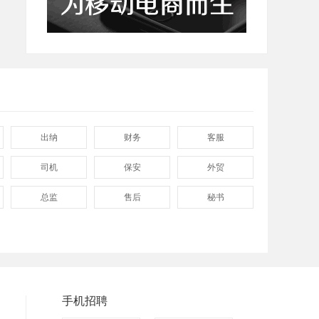
出纳
财务
客服
司机
保安
外贸
总监
售后
秘书
程序
拓展
电工
兼职
快递
淘宝美工
临时工
八小时工作
8小时
手机招聘