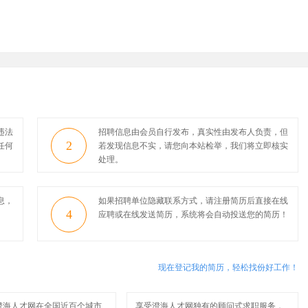
违法
招聘信息由会员自行发布，真实性由发布人负责，但
2
任何
若发现信息不实，请您向本站检举，我们将立即核实
处理。
息，
如果招聘单位隐藏联系方式，请注册简历后直接在线
4
应聘或在线发送简历，系统将会自动投送您的简历！
现在登记我的简历，轻松找份好工作！
澄海人才网在全国近百个城市
享受澄海人才网独有的顾问式求职服务，