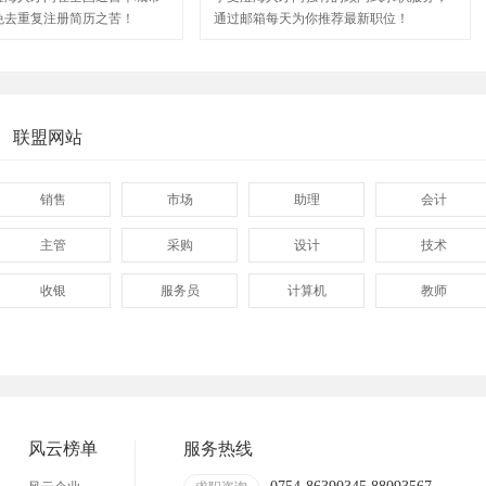
免去重复注册简历之苦！
通过邮箱每天为你推荐最新职位！
联盟网站
销售
市场
助理
会计
主管
采购
设计
技术
收银
服务员
计算机
教师
管理
顾问
促销
网页
技术员
营业员
暑假工
普工
事业单位
马头
玩具
玩具公司
风云榜单
服务热线
溪南
东里
上华
隆都