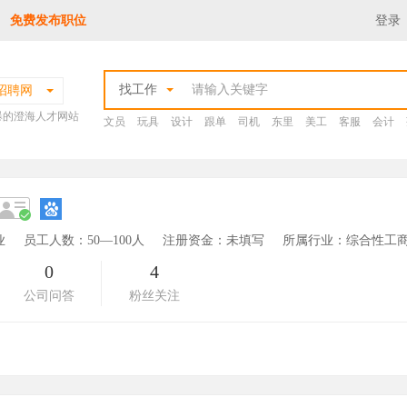
免费发布职位
登录
找工作
招聘网
爆的澄海人才网站
文员
玩具
设计
跟单
司机
东里
美工
客服
会计
业
员工人数：50—100人
注册资金：未填写
所属行业：综合性工商
0
4
公司问答
粉丝关注