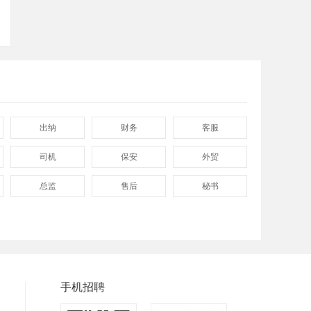
出纳
财务
客服
司机
保安
外贸
总监
售后
秘书
程序
拓展
电工
兼职
快递
淘宝美工
临时工
八小时工作
8小时
手机招聘