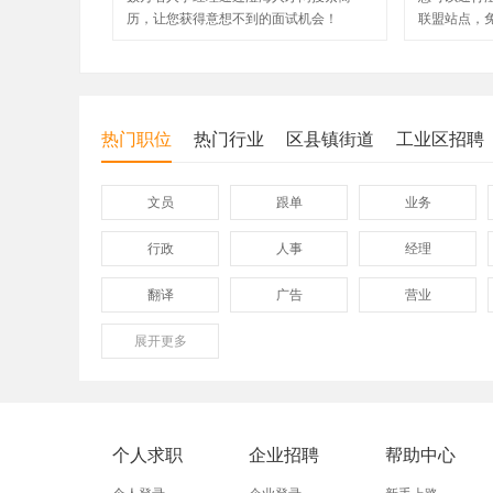
历，让您获得意想不到的面试机会！
联盟站点，
热门职位
热门行业
区县镇街道
工业区招聘
文员
跟单
业务
行政
人事
经理
翻译
广告
营业
展开
保险
更多
模具
软件
外贸业务员
业务员
设计师
淘宝运营
淘宝客服
网店
个人求职
企业招聘
帮助中心
附近招工
附近找工作
莲下