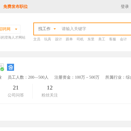
免费发布职位
登录
找工作
招聘网
爆的澄海人才网站
文员
玩具
设计
跟单
司机
东里
美工
客服
会计
业
员工人数：200—500人
注册资金：100万－500万
所属行业：综
21
12
公司问答
粉丝关注