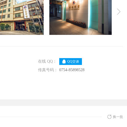
在线 QQ：
QQ交谈
传真号码：
0754-85898528
换一批