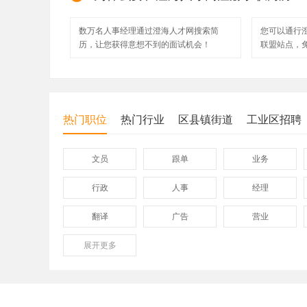
数万名人事经理通过澄海人才网搜索简
您可以通行
历，让您获得意想不到的面试机会！
联盟站点，
热门职位
热门行业
区县镇街道
工业区招聘
文员
跟单
业务
行政
人事
经理
翻译
广告
营业
展开
保险
更多
模具
软件
外贸业务员
业务员
设计师
淘宝运营
淘宝客服
网店