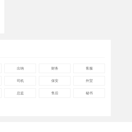
出纳
财务
客服
司机
保安
外贸
总监
售后
秘书
程序
拓展
电工
兼职
快递
淘宝美工
临时工
八小时工作
8小时