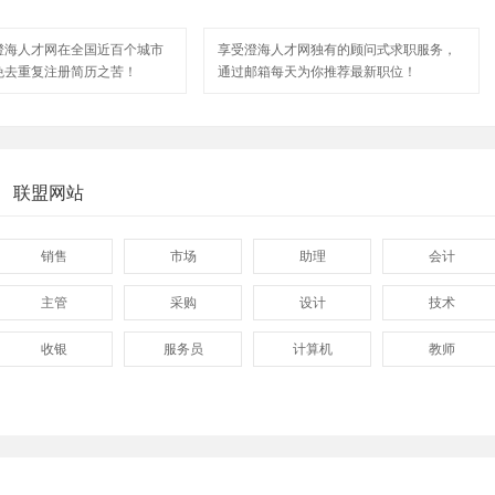
澄海人才网在全国近百个城市
享受澄海人才网独有的顾问式求职服务，
免去重复注册简历之苦！
通过邮箱每天为你推荐最新职位！
联盟网站
销售
市场
助理
会计
主管
采购
设计
技术
收银
服务员
计算机
教师
管理
顾问
促销
网页
技术员
营业员
暑假工
普工
事业单位
马头
玩具
玩具公司