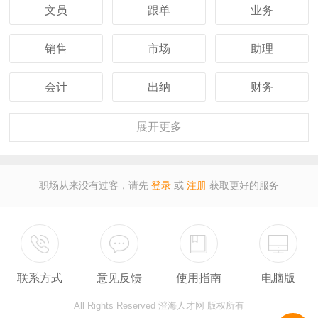
文员
跟单
业务
销售
市场
助理
会计
出纳
财务
客服
行政
人事
展开
更多
经理
主管
采购
职场从来没有过客，请先
登录
或
注册
获取更好的服务
设计
技术
司机
保安
外贸
翻译
联系方式
意见反馈
使用指南
电脑版
广告
营业
收银
All Rights Reserved 澄海人才网 版权所有
服务员
计算机
教师