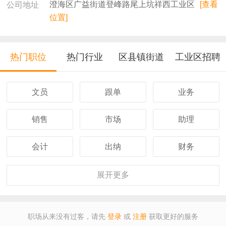
澄海区广益街道登峰路尾上坑祥西工业区
[查看
公司地址
位置]
热门职位
热门行业
区县镇街道
工业区招聘
文员
跟单
业务
销售
市场
助理
会计
出纳
财务
客服
行政
人事
展开
更多
经理
主管
采购
职场从来没有过客，请先
登录
或
注册
获取更好的服务