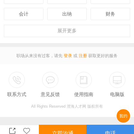
会计
出纳
财务
客服
行政
人事
展开
更多
经理
主管
采购
职场从来没有过客，请先
登录
或
注册
获取更好的服务
设计
技术
司机
保安
外贸
翻译
联系方式
意见反馈
使用指南
电脑版
广告
营业
收银
All Rights Reserved 澄海人才网 版权所有
服务员
计算机
教师
总监
售后
秘书
立即沟通
电话