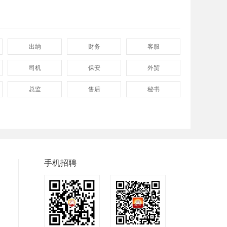
出纳
财务
客服
司机
保安
外贸
总监
售后
秘书
程序
拓展
电工
兼职
快递
淘宝美工
临时工
八小时工作
8小时
手机招聘