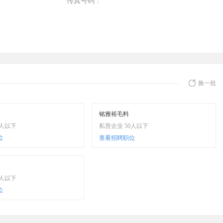
传真号码：
换一批
铭雅裕毛料
0人以下
私营企业 50人以下
位
查看招聘职位
0人以下
位