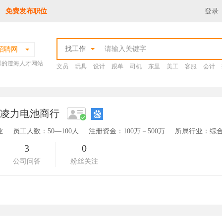
免费发布职位
登录
找工作
招聘网
爆的澄海人才网站
文员
玩具
设计
跟单
司机
东里
美工
客服
会计
区凌力电池商行
业
员工人数：50—100人
注册资金：100万－500万
所属行业：综合
3
0
公司问答
粉丝关注