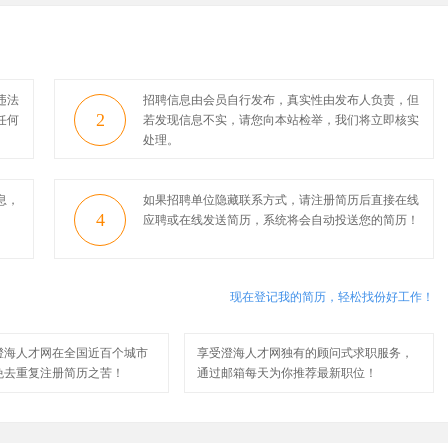
违法
招聘信息由会员自行发布，真实性由发布人负责，但
2
任何
若发现信息不实，请您向本站检举，我们将立即核实
处理。
息，
如果招聘单位隐藏联系方式，请注册简历后直接在线
4
应聘或在线发送简历，系统将会自动投送您的简历！
现在登记我的简历，轻松找份好工作！
澄海人才网在全国近百个城市
享受澄海人才网独有的顾问式求职服务，
免去重复注册简历之苦！
通过邮箱每天为你推荐最新职位！