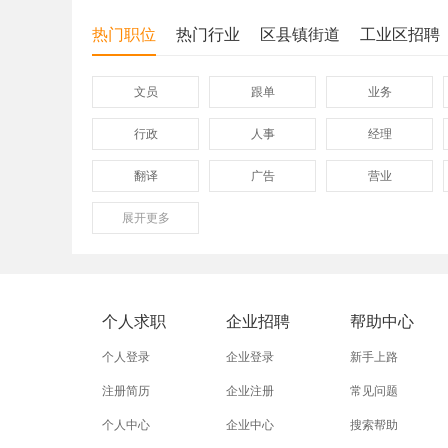
热门职位
热门行业
区县镇街道
工业区招聘
文员
跟单
业务
行政
人事
经理
翻译
广告
营业
展开
保险
更多
模具
软件
外贸业务员
业务员
设计师
淘宝运营
淘宝客服
网店
个人求职
企业招聘
帮助中心
附近招工
附近找工作
莲下
个人登录
企业登录
新手上路
注册简历
企业注册
常见问题
个人中心
企业中心
搜索帮助