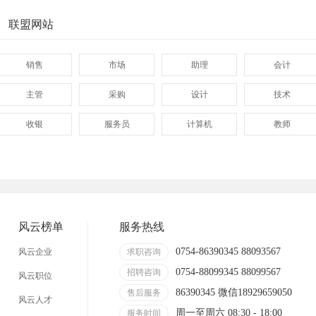
联盟网站
销售
市场
助理
会计
主管
采购
设计
技术
收银
服务员
计算机
教师
管理
顾问
促销
网页
技术员
营业员
暑假工
普工
事业单位
马头
玩具
玩具公司
风云榜单
服务热线
溪南
东里
上华
隆都
0754-86390345 88093567
风云企业
求职咨询
0754-88099345 88099567
招聘咨询
风云职位
86390345 微信18929659050
售后服务
风云人才
周一至周六 08:30 - 18:00
服务时间