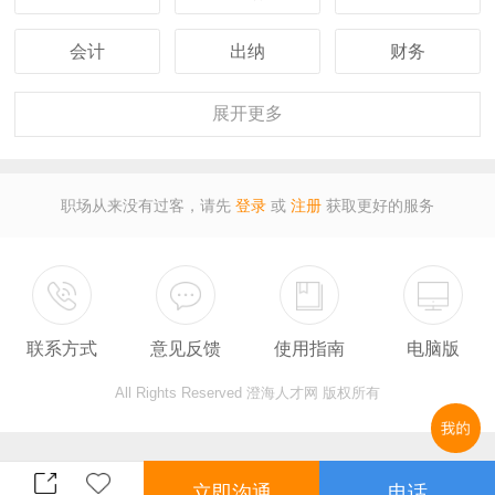
会计
出纳
财务
客服
行政
人事
展开
更多
经理
主管
采购
职场从来没有过客，请先
登录
或
注册
获取更好的服务
设计
技术
司机
保安
外贸
翻译
联系方式
意见反馈
使用指南
电脑版
广告
营业
收银
All Rights Reserved 澄海人才网 版权所有
服务员
计算机
教师
总监
售后
秘书
立即沟通
电话