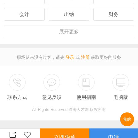
会计
出纳
财务
客服
行政
人事
展开
更多
经理
主管
采购
职场从来没有过客，请先
登录
或
注册
获取更好的服务
设计
技术
司机
保安
外贸
翻译
联系方式
意见反馈
使用指南
电脑版
广告
营业
收银
All Rights Reserved 澄海人才网 版权所有
服务员
计算机
教师
总监
售后
秘书
立即沟通
电话