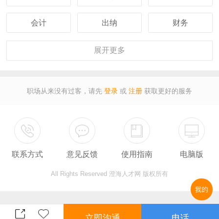
会计
出纳
财务
客服
行政
人事
展开
更多
经理
主管
采购
职场从来没有过客，请先
登录
或
注册
获取更好的服务
设计
技术
司机
保安
外贸
翻译
联系方式
意见反馈
使用指南
电脑版
广告
营业
收银
All Rights Reserved 澄海人才网 版权所有
服务员
计算机
教师
总监
售后
秘书
立即沟通
电话