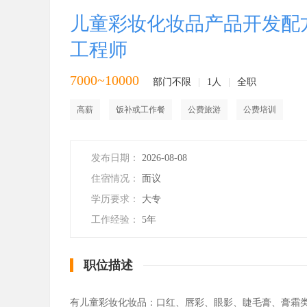
儿童彩妆化妆品产品开发配
工程师
7000~10000
部门不限
|
1人
|
全职
高薪
饭补或工作餐
公费旅游
公费培训
发布日期：
2026-08-08
住宿情况：
面议
学历要求：
大专
工作经验：
5年
职位描述
有儿童彩妆化妆品：口红、唇彩、眼影、睫毛膏、膏霜