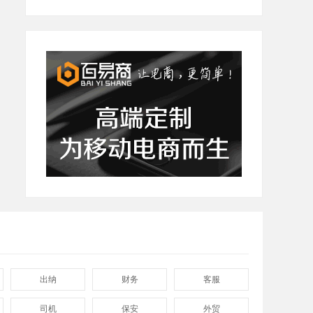
出纳
财务
客服
司机
保安
外贸