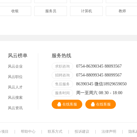
收银
服务员
计算机
教师
管理
顾问
促销
网页
技术员
营业员
暑假工
普工
事业单位
马头
玩具
玩具公司
风云榜单
服务热线
溪南
东里
上华
隆都
0754-86390345 88093567
风云企业
求职咨询
0754-88099345 88099567
招聘咨询
风云职位
86390345 微信18929659050
售后服务
风云人才
周一至周六 08:30 - 18:00
服务时间
风云搜索
在线客服
在线客服
风云资讯
务项目
|
帮助中心
|
联系方式
|
投诉建议
|
法律声明
|
隐私