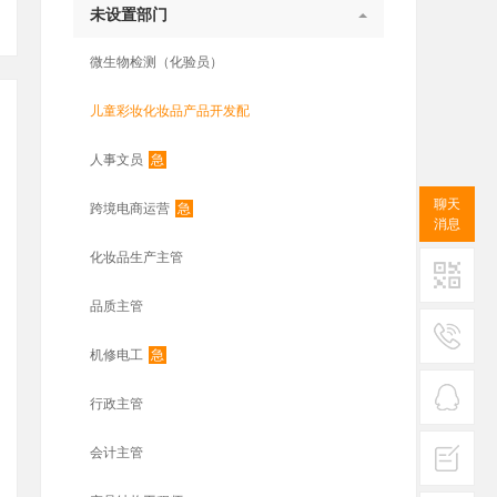
未设置部门
微生物检测（化验员）
儿童彩妆化妆品产品开发配
急
人事文员
聊天
急
跨境电商运营
消息
化妆品生产主管
品质主管
二维码
急
机修电工
服务
热线
行政主管
在线
会计主管
客服