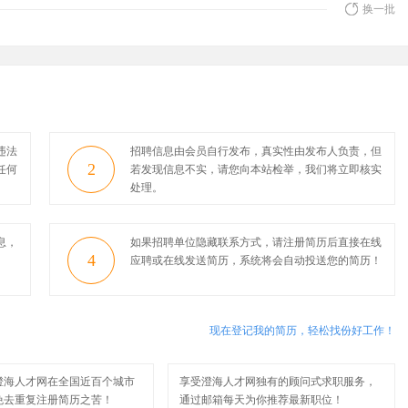
换一批
违法
招聘信息由会员自行发布，真实性由发布人负责，但
2
任何
若发现信息不实，请您向本站检举，我们将立即核实
处理。
息，
如果招聘单位隐藏联系方式，请注册简历后直接在线
4
应聘或在线发送简历，系统将会自动投送您的简历！
现在登记我的简历，轻松找份好工作！
澄海人才网在全国近百个城市
享受澄海人才网独有的顾问式求职服务，
免去重复注册简历之苦！
通过邮箱每天为你推荐最新职位！