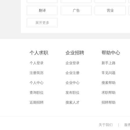
翻译
广告
营业
展开
保险
更多
模具
软件
外贸业务员
业务员
设计师
淘宝运营
淘宝客服
网店
个人求职
企业招聘
帮助中心
附近招工
附近找工作
莲下
个人登录
企业登录
新手上路
注册简历
企业注册
常见问题
个人中心
企业中心
搜索帮助
查询职位
发布职位
求职帮助
近期招聘
搜索人才
招聘帮助
关于我们
|
服