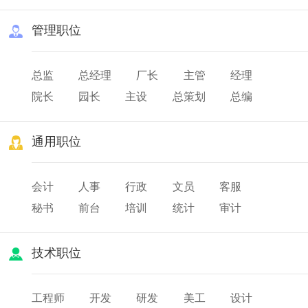
管理职位
总监
总经理
厂长
主管
经理
院长
园长
主设
总策划
总编
总务
队长
班长
店长
通用职位
会计
人事
行政
文员
客服
秘书
前台
培训
统计
审计
薪酬
出纳
人力资源
技术职位
工程师
开发
研发
美工
设计