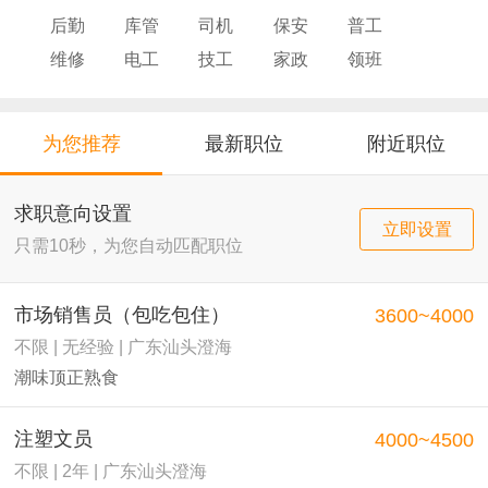
后勤
库管
司机
保安
普工
维修
电工
技工
家政
领班
导购
店员
厨师
为您推荐
最新职位
附近职位
求职意向设置
立即设置
只需10秒，为您自动匹配职位
市场销售员（包吃包住）
3600~4000
不限 | 无经验 | 广东汕头澄海
潮味顶正熟食
注塑文员
4000~4500
不限 | 2年 | 广东汕头澄海