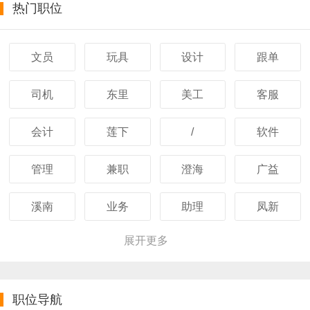
热门职位
文员
玩具
设计
跟单
司机
东里
美工
客服
会计
莲下
/
软件
管理
兼职
澄海
广益
溪南
业务
助理
凤新
展开更多
职位导航