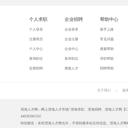
外贸业务员
业务员
设计师
淘宝运营
淘宝客服
网店
个人求职
企业招聘
帮助中心
附近招工
附近找工作
莲下
个人登录
企业登录
新手上路
注册简历
企业注册
常见问题
个人中心
企业中心
搜索帮助
查询职位
发布职位
求职帮助
近期招聘
搜索人才
招聘帮助
关于我们
|
服
澄海人才网—网上澄海人才市场! 澄海求职、澄海招聘、澄海人才网【CHRC
440583001502
特别敬告：未经澄海人才网允许，不得转载本站任何信息。澄海人才