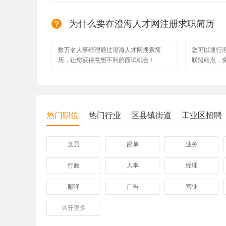
为什么要在澄海人才网注册求职简历
数万名人事经理通过澄海人才网搜索简
您可以通行
历，让您获得意想不到的面试机会！
联盟站点，
热门职位
热门行业
区县镇街道
工业区招聘
文员
跟单
业务
行政
人事
经理
翻译
广告
营业
展开
保险
更多
模具
软件