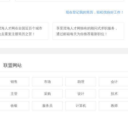
现在登记我的简历，轻松找份好工作！
澄海人才网在全国近百个城市
享受澄海人才网独有的顾问式求职服务，
免去重复注册简历之苦！
通过邮箱每天为你推荐最新职位！
联盟网站
销售
市场
助理
会计
主管
采购
设计
技术
收银
服务员
计算机
教师
管理
顾问
促销
网页