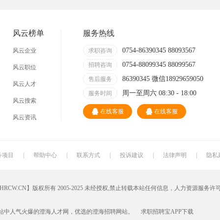
技术员
营业员
暑假工
普工
事业单位
马头
玩具
玩具公司
风云榜单
服务热线
溪南
东里
上华
隆都
0754-86390345 88093567
风云企业
求职咨询
0754-88099345 88099567
招聘咨询
风云职位
86390345 微信18929659050
售后服务
风云人才
周一至周六 08:30 - 18:00
服务时间
风云搜索
在线客服
在线客服
风云资讯
务项目
|
帮助中心
|
联系方式
|
投诉建议
|
法律声明
|
隐私
W.CN】版权所有 2005-2025 未经授权,禁止转载本站任何信息，人力资源服务许
网站中人气火爆的澄海人才网，优选的澄海招聘网站。
求职招聘宝APP下载