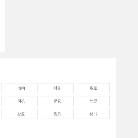
返回
顶部
出纳
财务
客服
司机
保安
外贸
总监
售后
秘书
程序
拓展
电工