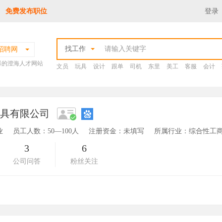
免费发布职位
登录
找工作
招聘网
爆的澄海人才网站
文员
玩具
设计
跟单
司机
东里
美工
客服
会计
玩具有限公司
业
员工人数：50—100人
注册资金：未填写
所属行业：综合性工商
3
6
公司问答
粉丝关注