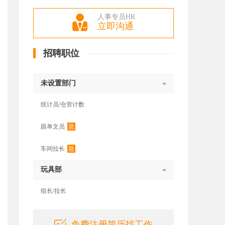
人事专员HR
立即沟通
招聘职位
未设置部门
统计员/仓管计数
急
跟单文员
急
车间拉长
玩具部
组长/拉长
免费注册简历找工作