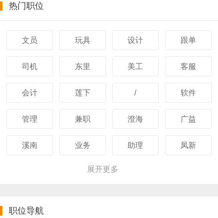
热门职位
文员
玩具
设计
跟单
司机
东里
美工
客服
会计
莲下
/
软件
管理
兼职
澄海
广益
溪南
业务
助理
凤新
展开更多
职位导航