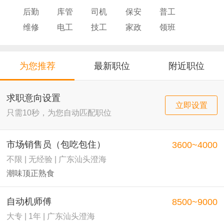
后勤
库管
司机
保安
普工
维修
电工
技工
家政
领班
导购
店员
厨师
为您推荐
最新职位
附近职位
求职意向设置
立即设置
只需10秒，为您自动匹配职位
市场销售员（包吃包住）
3600~4000
不限 | 无经验 | 广东汕头澄海
潮味顶正熟食
自动机师傅
8500~9000
大专 | 1年 | 广东汕头澄海