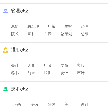
管理职位
总监
总经理
厂长
主管
经理
院长
园长
主设
总策划
总编
总务
队长
班长
店长
通用职位
会计
人事
行政
文员
客服
秘书
前台
培训
统计
审计
薪酬
出纳
人力资源
技术职位
工程师
开发
研发
美工
设计