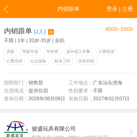
内销跟单
登录 | 注册
4500~5500
内销跟单
(2人)
急
不限 | 1年 | 20岁-35岁 | 全职
高薪
带薪年假
年终奖
饭补或工作餐
公费旅游
公费培训
社会保险
标准工时
加班补助
招聘部门：
销售部
工作地点：
广东汕头澄海
住宿情况：
提供住宿
性别要求：
不限
发布日期：
2026年08月08日
有效日期：
2027年02月07日
骏盛玩具有限公司