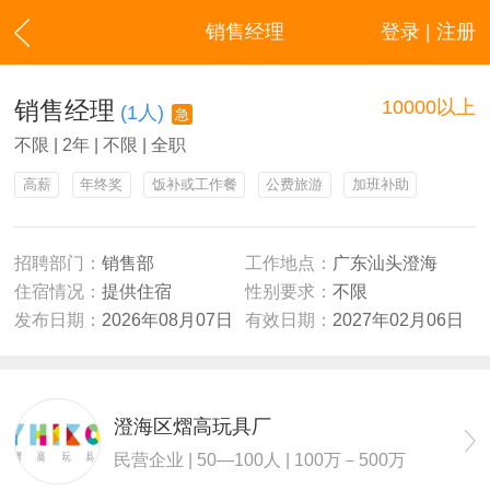
销售经理
登录 | 注册
销售经理
10000以上
(1人)
急
不限 | 2年 | 不限 | 全职
高薪
年终奖
饭补或工作餐
公费旅游
加班补助
招聘部门：
销售部
工作地点：
广东汕头澄海
住宿情况：
提供住宿
性别要求：
不限
发布日期：
2026年08月07日
有效日期：
2027年02月06日
澄海区熠高玩具厂
民营企业 | 50—100人 | 100万－500万