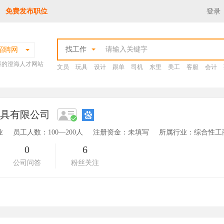
免费发布职位
登录
找工作
招聘网
爆的澄海人才网站
文员
玩具
设计
跟单
司机
东里
美工
客服
会计
玩具有限公司
业
员工人数：100—200人
注册资金：未填写
所属行业：综合性工
0
6
公司问答
粉丝关注