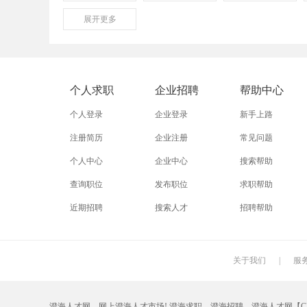
展开
保险
更多
模具
软件
外贸业务员
业务员
设计师
淘宝运营
淘宝客服
网店
个人求职
企业招聘
帮助中心
附近招工
附近找工作
莲下
个人登录
企业登录
新手上路
注册简历
企业注册
常见问题
个人中心
企业中心
搜索帮助
查询职位
发布职位
求职帮助
近期招聘
搜索人才
招聘帮助
关于我们
|
服
澄海人才网—网上澄海人才市场! 澄海求职、澄海招聘、澄海人才网【CHRC