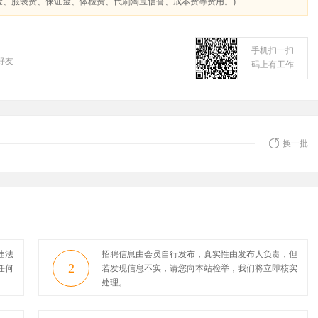
金、服装费、保证金、体检费、代刷淘宝信誉、成本费等费用。)
手机扫一扫
好友
码上有工作
换一批
违法
招聘信息由会员自行发布，真实性由发布人负责，但
2
任何
若发现信息不实，请您向本站检举，我们将立即核实
处理。