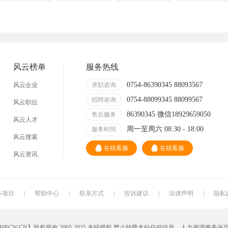
管理
顾问
促销
网页
技术员
营业员
暑假工
普工
事业单位
马头
玩具
玩具公司
风云榜单
服务热线
溪南
东里
上华
隆都
0754-86390345 88093567
风云企业
求职咨询
0754-88099345 88099567
招聘咨询
风云职位
86390345 微信18929659050
售后服务
风云人才
周一至周六 08:30 - 18:00
服务时间
风云搜索
在线客服
在线客服
风云资讯
务项目
|
帮助中心
|
联系方式
|
投诉建议
|
法律声明
|
隐私
W.CN】版权所有 2005-2025 未经授权,禁止转载本站任何信息，人力资源服务许