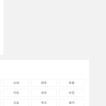
出纳
财务
客服
司机
保安
外贸
总监
售后
秘书