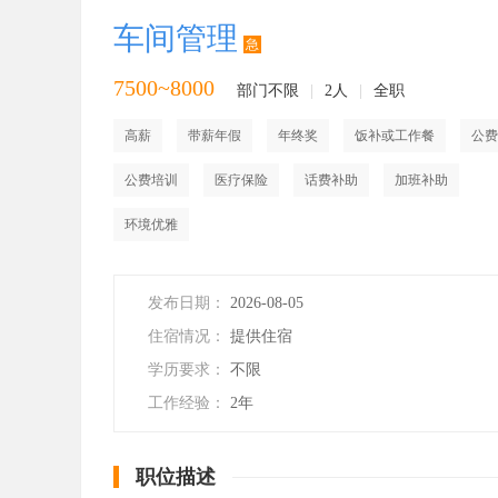
车间管理
急
7500~8000
部门不限
|
2人
|
全职
高薪
带薪年假
年终奖
饭补或工作餐
公费
公费培训
医疗保险
话费补助
加班补助
环境优雅
发布日期：
2026-08-05
住宿情况：
提供住宿
学历要求：
不限
工作经验：
2年
职位描述