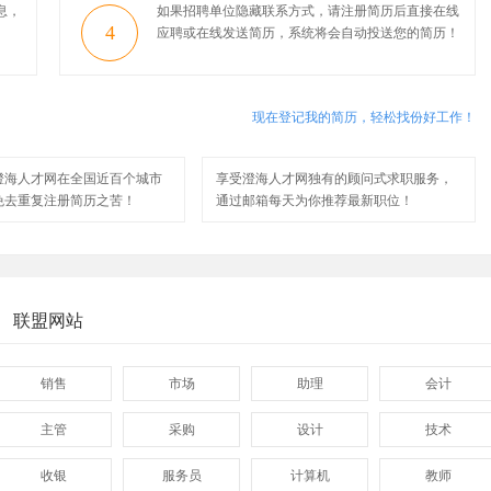
息，
如果招聘单位隐藏联系方式，请注册简历后直接在线
4
应聘或在线发送简历，系统将会自动投送您的简历！
现在登记我的简历，轻松找份好工作！
澄海人才网在全国近百个城市
享受澄海人才网独有的顾问式求职服务，
免去重复注册简历之苦！
通过邮箱每天为你推荐最新职位！
联盟网站
销售
市场
助理
会计
主管
采购
设计
技术
收银
服务员
计算机
教师