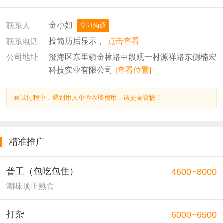
金小姐
联系人
立即沟通
投简历后显示，
点击查看
联系电话
澄海区东里镇金樟路中段观一村源祥路东侧楠宏
公司地址
科技实业有限公司
[查看位置]
面试过程中，遇到用人单位收取费用，请提高警惕！
精准推广
普工（包吃包住）
4600~8000
潮味顶正熟食
打杂
6000~6500