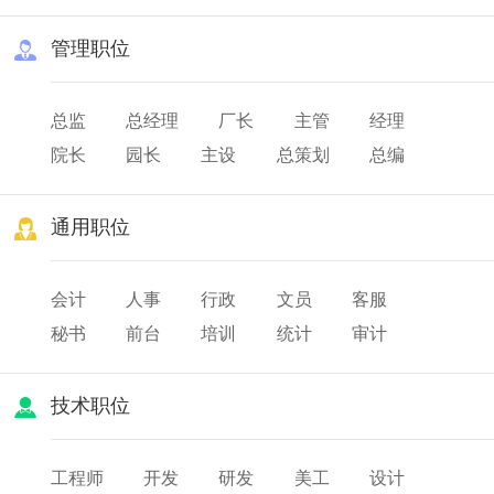
管理职位
总监
总经理
厂长
主管
经理
院长
园长
主设
总策划
总编
总务
队长
班长
店长
通用职位
会计
人事
行政
文员
客服
秘书
前台
培训
统计
审计
薪酬
出纳
人力资源
技术职位
工程师
开发
研发
美工
设计