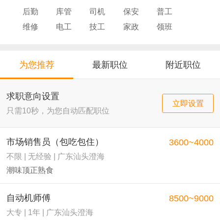
后勤
库管
司机
保安
普工
维修
电工
技工
家政
领班
导购
店员
厨师
为您推荐
最新职位
附近职位
求职意向设置
立即设置
只需10秒，为您自动匹配职位
市场销售员（包吃包住）
3600~4000
不限 | 无经验 | 广东汕头澄海
潮味顶正熟食
自动机师傅
8500~9000
大专 | 1年 | 广东汕头澄海