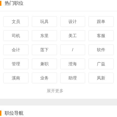
热门职位
文员
玩具
设计
跟单
司机
东里
美工
客服
会计
莲下
/
软件
管理
兼职
澄海
广益
溪南
业务
助理
凤新
展开更多
职位导航