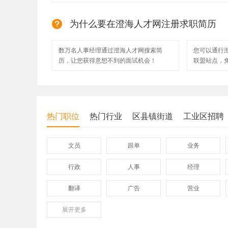
为什么要在澄海人才网注册求职简历
数万名人事经理通过澄海人才网搜索简
您可以通行
历，让您获得意想不到的面试机会！
联盟站点，
热门职位
热门行业
区县镇街道
工业区招聘
文员
跟单
业务
行政
人事
经理
翻译
广告
营业
展开
保险
更多
模具
软件