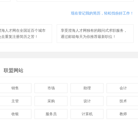
现在登记我的简历，轻松找份好工作！
澄海人才网在全国近百个城市
享受澄海人才网独有的顾问式求职服务，
免去重复注册简历之苦！
通过邮箱每天为你推荐最新职位！
联盟网站
销售
市场
助理
会计
主管
采购
设计
技术
收银
服务员
计算机
教师
管理
顾问
促销
网页