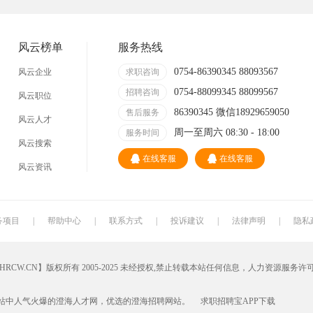
技术员
营业员
暑假工
普工
事业单位
马头
玩具
玩具公司
风云榜单
服务热线
溪南
东里
上华
隆都
0754-86390345 88093567
风云企业
求职咨询
0754-88099345 88099567
招聘咨询
风云职位
86390345 微信18929659050
售后服务
风云人才
周一至周六 08:30 - 18:00
服务时间
风云搜索
在线客服
在线客服
风云资讯
务项目
|
帮助中心
|
联系方式
|
投诉建议
|
法律声明
|
隐私
W.CN】版权所有 2005-2025 未经授权,禁止转载本站任何信息，人力资源服务许
网站中人气火爆的澄海人才网，优选的澄海招聘网站。
求职招聘宝APP下载