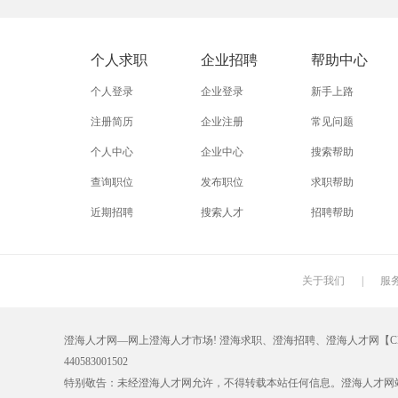
外贸业务员
业务员
设计师
淘宝运营
淘宝客服
网店
个人求职
企业招聘
帮助中心
附近招工
附近找工作
莲下
个人登录
企业登录
新手上路
注册简历
企业注册
常见问题
个人中心
企业中心
搜索帮助
查询职位
发布职位
求职帮助
近期招聘
搜索人才
招聘帮助
关于我们
|
服
澄海人才网—网上澄海人才市场! 澄海求职、澄海招聘、澄海人才网【CHRC
440583001502
特别敬告：未经澄海人才网允许，不得转载本站任何信息。澄海人才