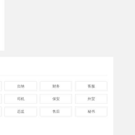
返回
顶部
出纳
财务
客服
司机
保安
外贸
总监
售后
秘书
程序
拓展
电工