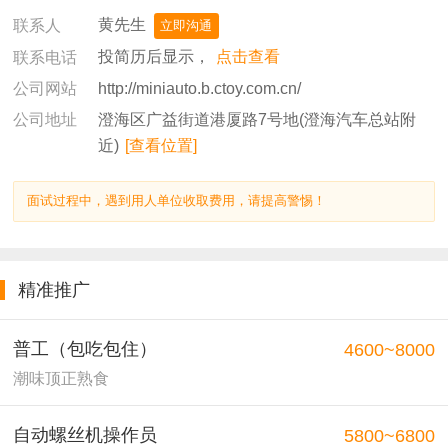
黄先生
联系人
立即沟通
投简历后显示，
点击查看
联系电话
http://miniauto.b.ctoy.com.cn/
公司网站
澄海区广益街道港厦路7号地(澄海汽车总站附
公司地址
近)
[查看位置]
面试过程中，遇到用人单位收取费用，请提高警惕！
精准推广
普工（包吃包住）
4600~8000
潮味顶正熟食
自动螺丝机操作员
5800~6800