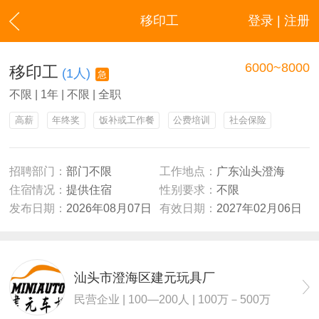
移印工
登录 | 注册
6000~8000
移印工
(1人)
急
不限 | 1年 | 不限 | 全职
高薪
年终奖
饭补或工作餐
公费培训
社会保险
招聘部门：
部门不限
工作地点：
广东汕头澄海
住宿情况：
提供住宿
性别要求：
不限
发布日期：
2026年08月07日
有效日期：
2027年02月06日
汕头市澄海区建元玩具厂
民营企业 | 100—200人 | 100万－500万