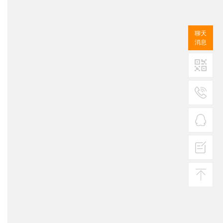
聊天
消息
二维码
服务
热线
在线
客服
投诉
建议
返回
顶部