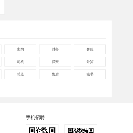
出纳
财务
客服
司机
保安
外贸
总监
售后
秘书
程序
拓展
电工
兼职
快递
淘宝美工
临时工
八小时工作
8小时
手机招聘