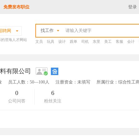
免费发布职位
登录
找工作
招聘网
爆的澄海人才网站
文员
玩具
设计
跟单
司机
东里
美工
客服
会计
材料有限公司
业
员工人数：50—100人
注册资金：未填写
所属行业：综合性工商
0
6
公司问答
粉丝关注