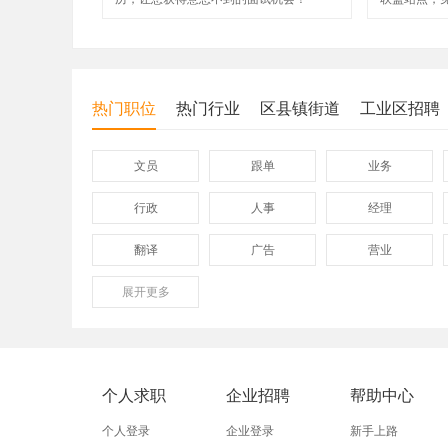
热门职位
热门行业
区县镇街道
工业区招聘
文员
跟单
业务
行政
人事
经理
翻译
广告
营业
展开
保险
更多
模具
软件
外贸业务员
业务员
设计师
淘宝运营
淘宝客服
网店
个人求职
企业招聘
帮助中心
附近招工
附近找工作
莲下
个人登录
企业登录
新手上路