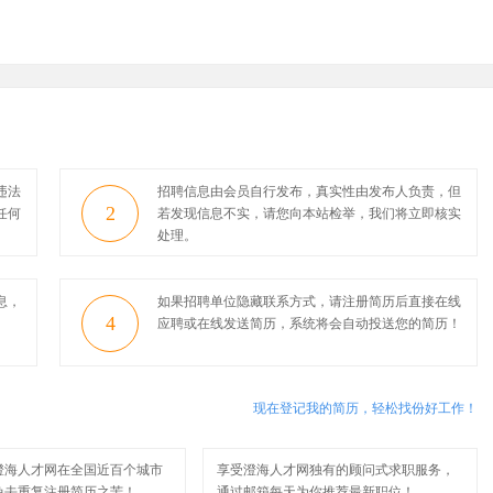
违法
招聘信息由会员自行发布，真实性由发布人负责，但
2
任何
若发现信息不实，请您向本站检举，我们将立即核实
处理。
息，
如果招聘单位隐藏联系方式，请注册简历后直接在线
4
应聘或在线发送简历，系统将会自动投送您的简历！
现在登记我的简历，轻松找份好工作！
澄海人才网在全国近百个城市
享受澄海人才网独有的顾问式求职服务，
免去重复注册简历之苦！
通过邮箱每天为你推荐最新职位！