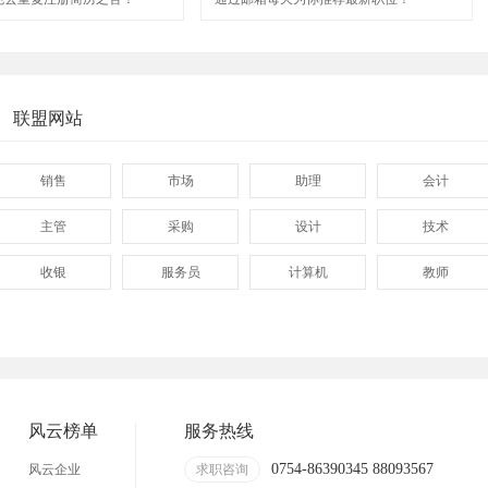
联盟网站
销售
市场
助理
会计
主管
采购
设计
技术
收银
服务员
计算机
教师
管理
顾问
促销
网页
技术员
营业员
暑假工
普工
事业单位
马头
玩具
玩具公司
风云榜单
服务热线
溪南
东里
上华
隆都
0754-86390345 88093567
风云企业
求职咨询