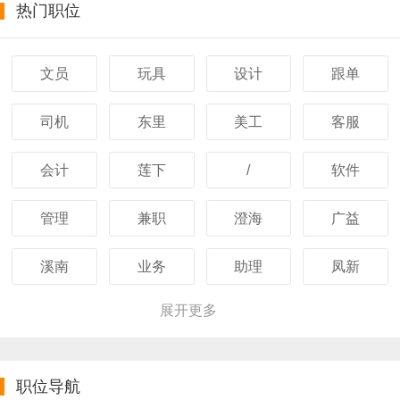
热门职位
文员
玩具
设计
跟单
司机
东里
美工
客服
会计
莲下
/
软件
管理
兼职
澄海
广益
溪南
业务
助理
凤新
展开更多
职位导航