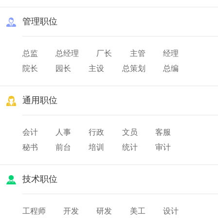
管理职位
总监
总经理
厂长
主管
经理
院长
园长
主设
总策划
总编
总务
队长
班长
店长
通用职位
会计
人事
行政
文员
客服
秘书
前台
培训
统计
审计
薪酬
出纳
人力资源
技术职位
工程师
开发
研发
美工
设计