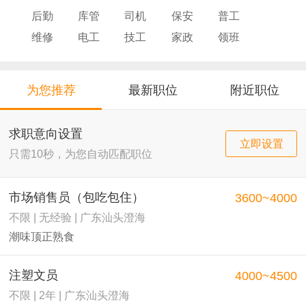
后勤
库管
司机
保安
普工
维修
电工
技工
家政
领班
导购
店员
厨师
为您推荐
最新职位
附近职位
求职意向设置
立即设置
只需10秒，为您自动匹配职位
市场销售员（包吃包住）
3600~4000
不限 | 无经验 | 广东汕头澄海
潮味顶正熟食
注塑文员
4000~4500
不限 | 2年 | 广东汕头澄海