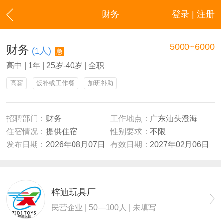
财务
登录 | 注册
5000~6000
财务
(1人)
急
高中 | 1年 | 25岁-40岁 | 全职
高薪
饭补或工作餐
加班补助
招聘部门：
财务
工作地点：
广东汕头澄海
住宿情况：
提供住宿
性别要求：
不限
发布日期：
2026年08月07日
有效日期：
2027年02月06日
梓迪玩具厂
民营企业 | 50—100人 | 未填写