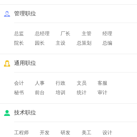
管理职位
总监
总经理
厂长
主管
经理
院长
园长
主设
总策划
总编
总务
队长
班长
店长
通用职位
会计
人事
行政
文员
客服
秘书
前台
培训
统计
审计
薪酬
出纳
人力资源
技术职位
工程师
开发
研发
美工
设计