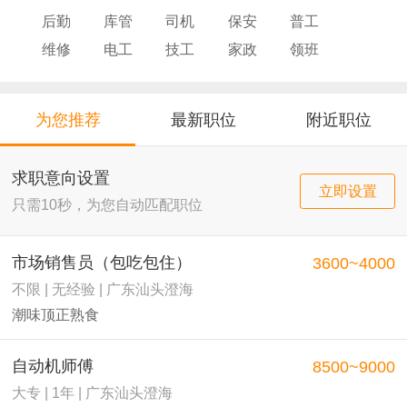
后勤
库管
司机
保安
普工
维修
电工
技工
家政
领班
导购
店员
厨师
为您推荐
最新职位
附近职位
求职意向设置
立即设置
只需10秒，为您自动匹配职位
市场销售员（包吃包住）
3600~4000
不限 | 无经验 | 广东汕头澄海
潮味顶正熟食
自动机师傅
8500~9000
大专 | 1年 | 广东汕头澄海