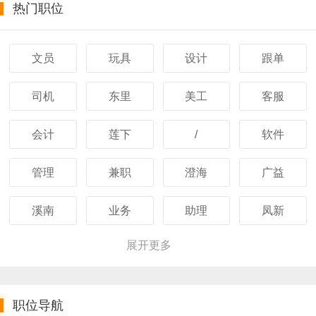
热门职位
文员
玩具
设计
跟单
司机
东里
美工
客服
会计
莲下
/
软件
管理
兼职
澄海
广益
溪南
业务
助理
凤新
展开更多
职位导航