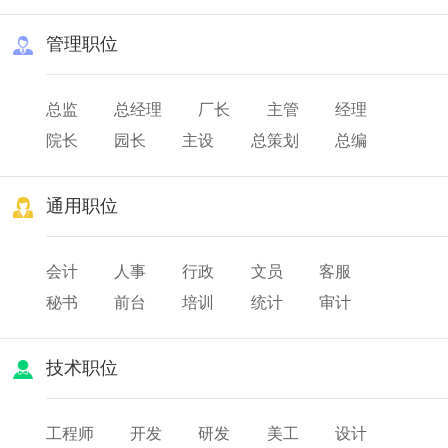
管理职位
总监
总经理
厂长
主管
经理
院长
园长
主设
总策划
总编
总务
队长
班长
店长
通用职位
会计
人事
行政
文员
客服
秘书
前台
培训
统计
审计
薪酬
出纳
人力资源
技术职位
工程师
开发
研发
美工
设计