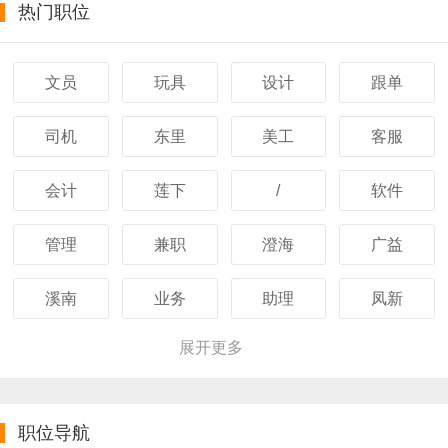
热门职位
文员
玩具
设计
跟单
司机
东里
美工
客服
会计
莲下
/
软件
管理
兼职
澄海
广益
溪南
业务
助理
凤新
展开更多
职位导航