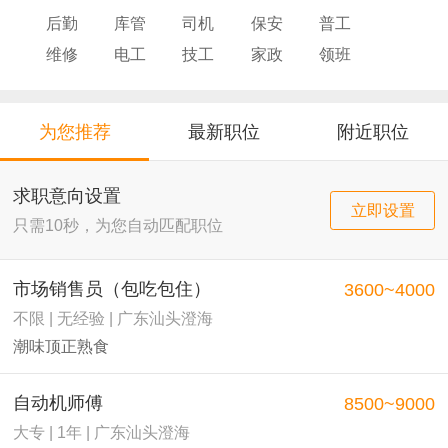
后勤
库管
司机
保安
普工
维修
电工
技工
家政
领班
导购
店员
厨师
为您推荐
最新职位
附近职位
求职意向设置
立即设置
只需10秒，为您自动匹配职位
市场销售员（包吃包住）
3600~4000
不限 | 无经验 | 广东汕头澄海
潮味顶正熟食
自动机师傅
8500~9000
大专 | 1年 | 广东汕头澄海