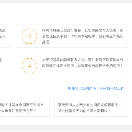
违法
招聘信息由会员自行发布，真实性由发布人负责，但
2
任何
若发现信息不实，请您向本站检举，我们将立即核实
处理。
息，
如果招聘单位隐藏联系方式，请注册简历后直接在线
4
应聘或在线发送简历，系统将会自动投送您的简历！
现在登记我的简历，轻松找份好工作！
澄海人才网在全国近百个城市
享受澄海人才网独有的顾问式求职服务，
免去重复注册简历之苦！
通过邮箱每天为你推荐最新职位！