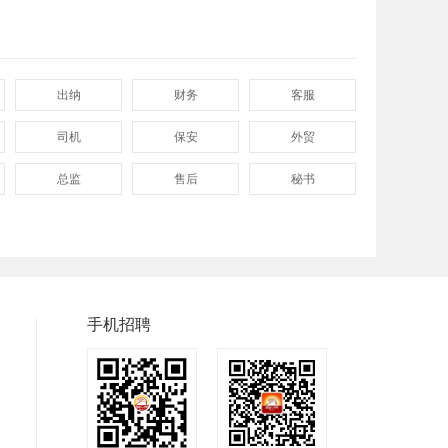
出纳
财务
客服
司机
保安
外贸
总监
售后
秘书
程序
拓展
电工
兼职
快递
淘宝美工
临时工
八小时工作
8小时
手机招聘