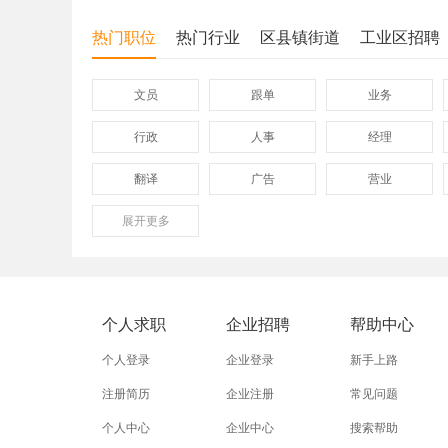
热门职位
热门行业
区县镇街道
工业区招聘
文员
跟单
业务
行政
人事
经理
翻译
广告
营业
展开
保险
更多
模具
软件
外贸业务员
业务员
设计师
淘宝运营
淘宝客服
网店
个人求职
企业招聘
帮助中心
附近招工
附近找工作
莲下
个人登录
企业登录
新手上路
注册简历
企业注册
常见问题
个人中心
企业中心
搜索帮助