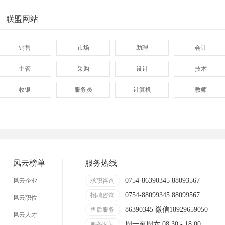
联盟网站
销售
市场
助理
会计
主管
采购
设计
技术
收银
服务员
计算机
教师
管理
顾问
促销
网页
技术员
营业员
暑假工
普工
事业单位
马头
玩具
玩具公司
风云榜单
服务热线
溪南
东里
上华
隆都
0754-86390345 88093567
风云企业
求职咨询
0754-88099345 88099567
招聘咨询
风云职位
86390345 微信18929659050
售后服务
风云人才
周一至周六 08:30 - 18:00
服务时间