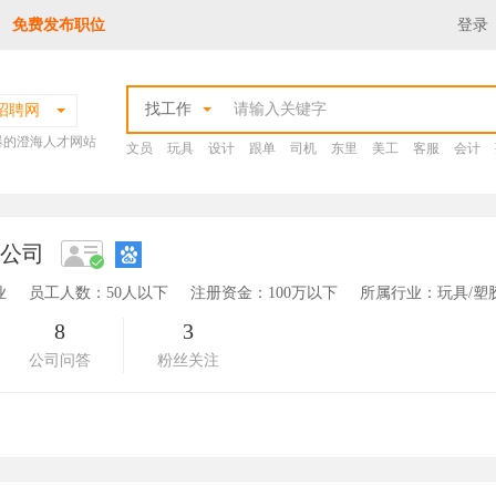
免费发布职位
登录
找工作
招聘网
爆的澄海人才网站
文员
玩具
设计
跟单
司机
东里
美工
客服
会计
限公司
业
员工人数：50人以下
注册资金：100万以下
所属行业：玩具/塑
8
3
公司问答
粉丝关注