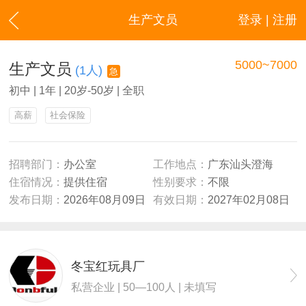
生产文员
登录 | 注册
5000~7000
生产文员
(1人)
急
初中 | 1年 | 20岁-50岁 | 全职
高薪
社会保险
招聘部门：
办公室
工作地点：
广东汕头澄海
住宿情况：
提供住宿
性别要求：
不限
发布日期：
2026年08月09日
有效日期：
2027年02月08日
冬宝红玩具厂
私营企业 | 50—100人 | 未填写