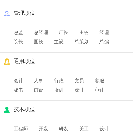
管理职位
总监
总经理
厂长
主管
经理
院长
园长
主设
总策划
总编
总务
队长
班长
店长
通用职位
会计
人事
行政
文员
客服
秘书
前台
培训
统计
审计
薪酬
出纳
人力资源
技术职位
工程师
开发
研发
美工
设计