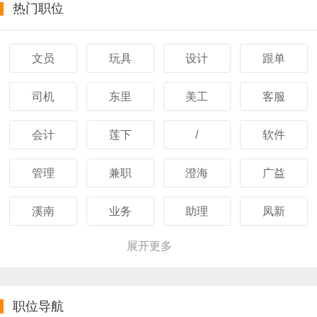
热门职位
文员
玩具
设计
跟单
司机
东里
美工
客服
会计
莲下
/
软件
管理
兼职
澄海
广益
溪南
业务
助理
凤新
展开更多
职位导航