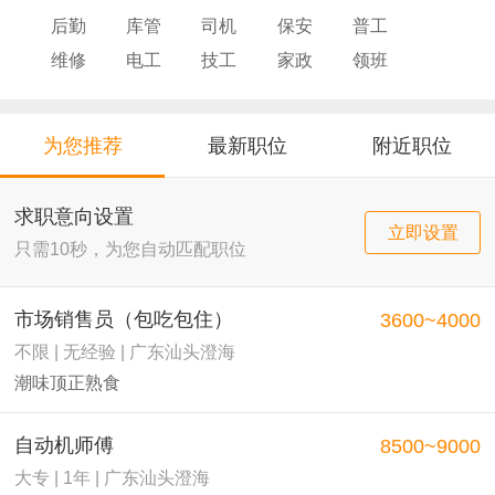
后勤
库管
司机
保安
普工
维修
电工
技工
家政
领班
导购
店员
厨师
为您推荐
最新职位
附近职位
求职意向设置
立即设置
只需10秒，为您自动匹配职位
市场销售员（包吃包住）
3600~4000
不限 | 无经验 | 广东汕头澄海
潮味顶正熟食
自动机师傅
8500~9000
大专 | 1年 | 广东汕头澄海