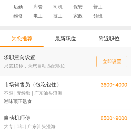
后勤
库管
司机
保安
普工
维修
电工
技工
家政
领班
导购
店员
厨师
为您推荐
最新职位
附近职位
求职意向设置
立即设置
只需10秒，为您自动匹配职位
市场销售员（包吃包住）
3600~4000
不限 | 无经验 | 广东汕头澄海
潮味顶正熟食
自动机师傅
8500~9000
大专 | 1年 | 广东汕头澄海