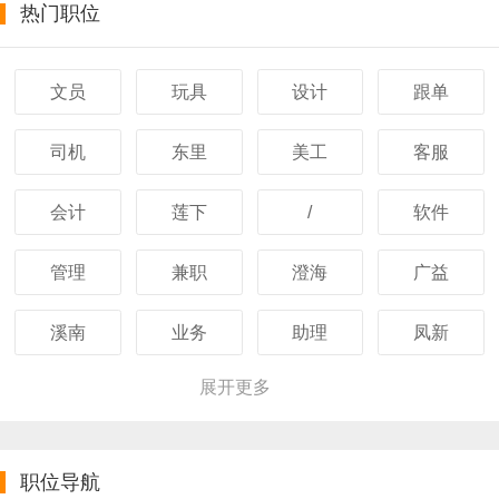
热门职位
文员
玩具
设计
跟单
司机
东里
美工
客服
会计
莲下
/
软件
管理
兼职
澄海
广益
溪南
业务
助理
凤新
展开更多
职位导航