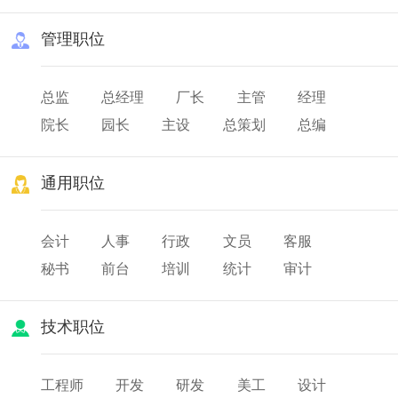
管理职位
总监
总经理
厂长
主管
经理
院长
园长
主设
总策划
总编
总务
队长
班长
店长
通用职位
会计
人事
行政
文员
客服
秘书
前台
培训
统计
审计
薪酬
出纳
人力资源
技术职位
工程师
开发
研发
美工
设计