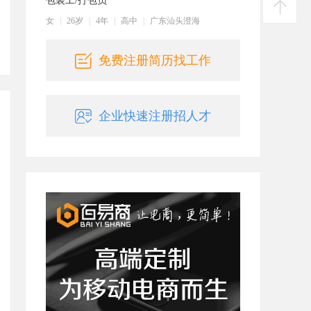
包装工/打包员
建议
女
|
26岁
|
4年
|
高中
|
广东汕头澄海
返回
顶部
免费注册简历找工作
企业快速注册招人才