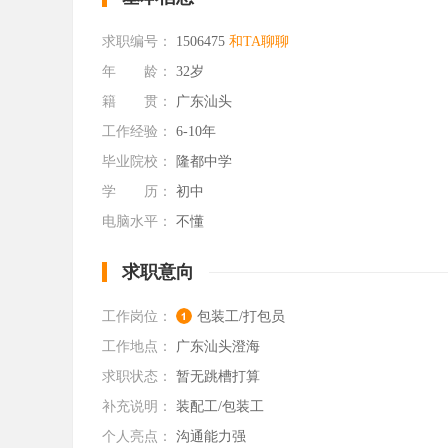
求职编号：
1506475
和TA聊聊
年 龄：
32岁
籍 贯：
广东汕头
工作经验：
6-10年
毕业院校：
隆都中学
学 历：
初中
电脑水平：
不懂
求职意向
工作岗位：
包装工/打包员
工作地点：
广东汕头澄海
求职状态：
暂无跳槽打算
补充说明：
装配工/包装工
个人亮点：
沟通能力强