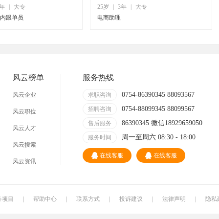
0年
|
大专
25岁
|
3年
|
大专
国内跟单员
电商助理
风云榜单
服务热线
0754-86390345 88093567
风云企业
求职咨询
0754-88099345 88099567
招聘咨询
风云职位
86390345 微信18929659050
售后服务
风云人才
周一至周六 08:30 - 18:00
服务时间
风云搜索
在线客服
在线客服
风云资讯
务项目
|
帮助中心
|
联系方式
|
投诉建议
|
法律声明
|
隐私