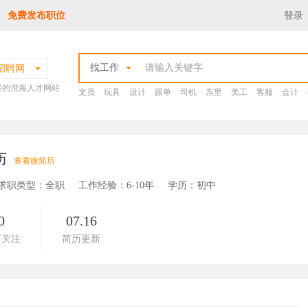
免费发布职位
登录
找工作
招聘网
爆的澄海人才网站
文员
玩具
设计
跟单
司机
东里
美工
客服
会计
历
查看微简历
求职类型：全职
工作经验：6-10年
学历：初中
0
07.16
历关注
简历更新