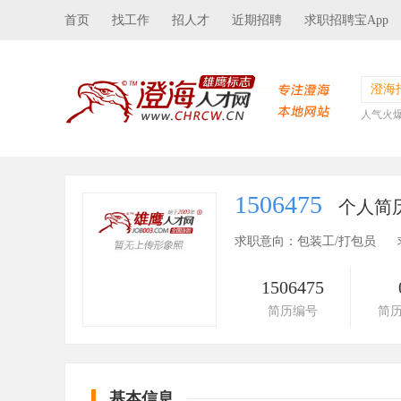
首页
找工作
招人才
近期招聘
求职招聘宝App
澄海
人气火
1506475
个人简
求职意向：包装工/打包员
1506475
简历编号
简
基本信息