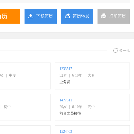
简历
下载简历
简历转发
打印简历
换一批
1233517
验
|
中专
32岁
|
6-10年
|
大专
业务员
1477311
|
初中
29岁
|
6-10年
|
高中
前台文员接待
1524402