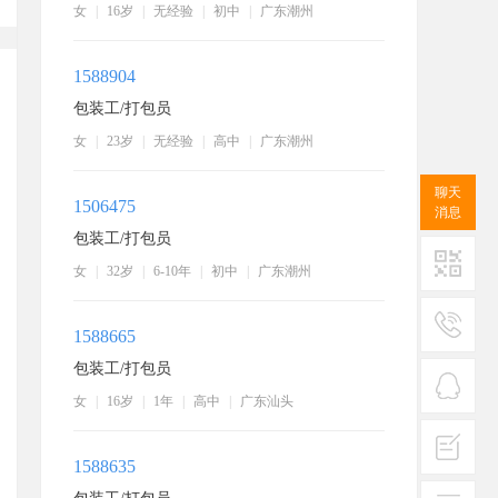
女
|
16岁
|
无经验
|
初中
|
广东潮州
1588904
包装工/打包员
女
|
23岁
|
无经验
|
高中
|
广东潮州
聊天
1506475
消息
包装工/打包员
女
|
32岁
|
6-10年
|
初中
|
广东潮州
二维码
1588665
服务
包装工/打包员
热线
女
|
16岁
|
1年
|
高中
|
广东汕头
在线
客服
1588635
投诉