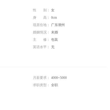
性 别：
女
身 高：
0cm
现居住地：
广东潮州
婚姻情况：
未婚
主 修：
包装
英语水平：
无
月薪要求：
4000~5000
求职类型：
全职