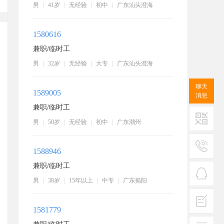
男
|
41岁
|
无经验
|
初中
|
广东汕头澄海
1580616
兼职/临时工
男
|
32岁
|
无经验
|
大专
|
广东汕头澄海
聊天
1589005
消息
兼职/临时工
男
|
50岁
|
无经验
|
初中
|
广东潮州
二维码
1588946
服务
兼职/临时工
热线
男
|
38岁
|
15年以上
|
中专
|
广东揭阳
在线
客服
1581779
投诉