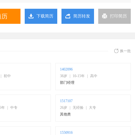
简历
下载简历
简历转发
打印简历
换一批
1402096
|
初中
38岁
|
10-15年
|
高中
部门经理
1517107
15年
|
中专
26岁
|
无经验
|
大专
其他类
1550916