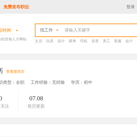
免费发布职位
登录
找工作
招聘网
爆的澄海人才网站
文员
玩具
设计
跟单
司机
东里
美工
客服
会计
历
查看微简历
职类型：全职
工作经验：无经验
学历：初中
0
07.08
历关注
简历更新