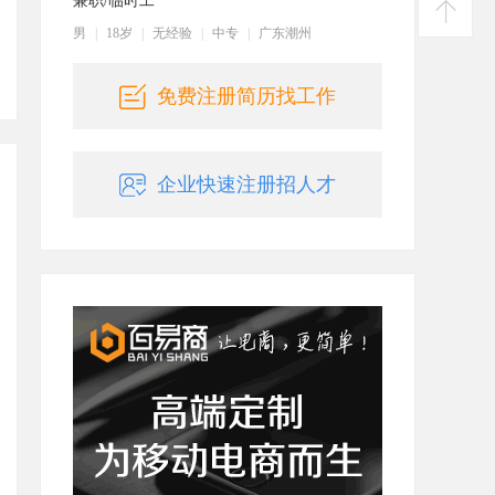
兼职/临时工
建议
男
|
18岁
|
无经验
|
中专
|
广东潮州
返回
顶部
免费注册简历找工作
企业快速注册招人才