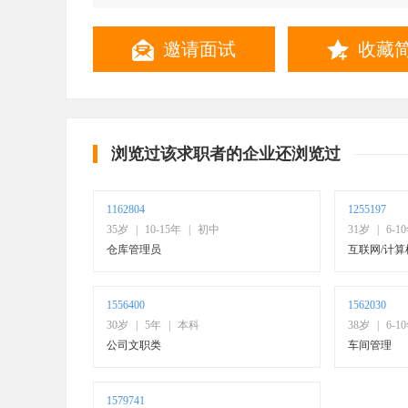
联系方式
邀请面试
收藏
浏览过该求职者的企业还浏览过
1162804
1255197
35岁
|
10-15年
|
初中
31岁
|
6-1
仓库管理员
互联网/计算机
1556400
1562030
30岁
|
5年
|
本科
38岁
|
6-1
公司文职类
车间管理
1579741