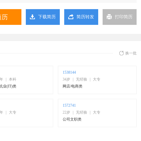
简历
下载简历
简历转发
打印简历
换一批
1538144
0年
|
本科
34岁
|
无经验
|
大专
业(IT)类
网店/电商类
1572741
0年
|
大专
22岁
|
无经验
|
大专
公司文职类