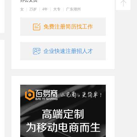
办公文员
建议
女
|
25岁
|
4年
|
大专
|
广东潮州
返回
顶部
免费注册简历找工作
企业快速注册招人才