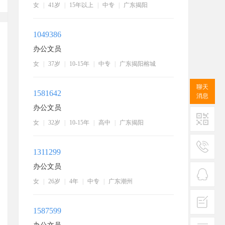
女
|
41岁
|
15年以上
|
中专
|
广东揭阳
1049386
办公文员
女
|
37岁
|
10-15年
|
中专
|
广东揭阳榕城
聊天
1581642
消息
办公文员
女
|
32岁
|
10-15年
|
高中
|
广东揭阳
二维码
1311299
服务
办公文员
热线
女
|
26岁
|
4年
|
中专
|
广东潮州
在线
客服
1587599
投诉