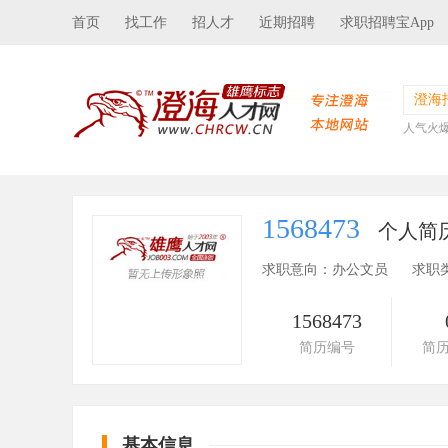
首页
找工作
招人才
近期招聘
求职招聘宝App
澄海
人气火
1568473
个人简
求职意向：办公文员
求职
1568473
简历编号
简
基本信息