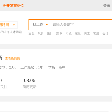
免费发布职位
登录
找工作
招聘网
爆的澄海人才网站
文员
玩具
设计
跟单
司机
东里
美工
客服
会计
历
查看微简历
类型：全职
工作经验：1年
学历：高中
0
08.06
历关注
简历更新