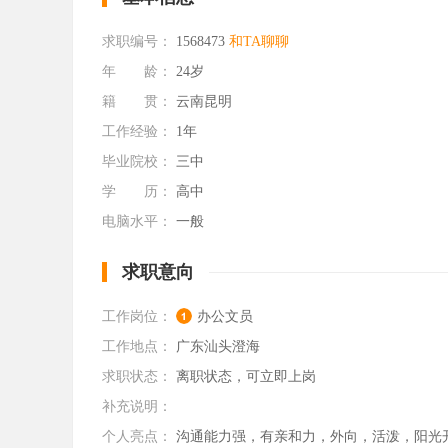
求职编号：
1568473
和TA聊聊
年 龄：
24岁
籍 贯：
云南昆明
工作经验：
1年
毕业院校：
三中
学 历：
高中
电脑水平：
一般
求职意向
工作岗位：
办公文员
工作地点：
广东汕头澄海
求职状态：
离职状态，可立即上岗
补充说明：
个人亮点：
沟通能力强，有亲和力，外向，活泼，阳光