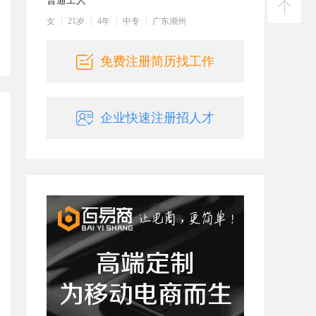
普通工人
建议
女
|
21岁
|
4年
|
中专
|
广东潮州
返回
顶部
免费注册简历找工作
企业快速注册招人才