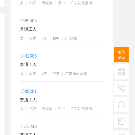
女
|
39岁
|
无经验
|
高中
|
广东汕头澄海
1589303
普通工人
女
|
42岁
|
5年
|
初中
|
广东潮州
聊天
1442685
消息
普通工人
女
|
28岁
|
3年
|
中专
|
广东汕头龙湖
二维码
1589281
服务
普通工人
热线
女
|
18岁
|
无经验
|
初中
|
广东汕头澄海
在线
客服
1572248
投诉