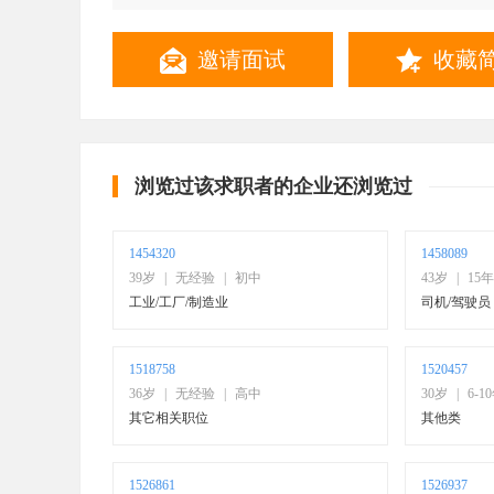
联系方式
邀请面试
收藏
浏览过该求职者的企业还浏览过
1454320
1458089
39岁
|
无经验
|
初中
43岁
|
15
工业/工厂/制造业
司机/驾驶员
1518758
1520457
36岁
|
无经验
|
高中
30岁
|
6-1
其它相关职位
其他类
1526861
1526937