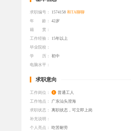
求职编号：
1574158
和TA聊聊
年 龄：
42岁
籍 贯：
工作经验：
15年以上
毕业院校：
学 历：
初中
电脑水平：
求职意向
工作岗位：
普通工人
工作地点：
广东汕头澄海
求职状态：
离职状态，可立即上岗
补充说明：
个人亮点：
吃苦耐劳