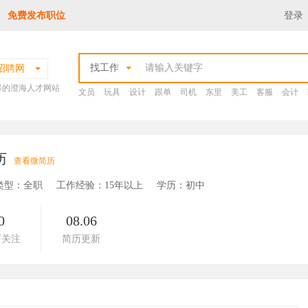
免费发布职位
登录
找工作
招聘网
爆的澄海人才网站
文员
玩具
设计
跟单
司机
东里
美工
客服
会计
历
查看微简历
类型：全职
工作经验：15年以上
学历：初中
0
08.06
历关注
简历更新