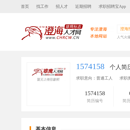
首页
找工作
招人才
近期招聘
求职招聘宝App
澄海
人气火
1574158
个人简
求职意向：普通工人
求职
1574158
简历编号
简
基本信息