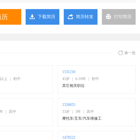
简历
下载简历
简历转发
打印简历
换一批
1531210
年以上
|
初中
43岁
|
6-10年
|
初中
其它相关职位
1526655
0年
|
高中
33岁
|
3年
|
高中
摩托车/叉车/汽车维修工
1478522