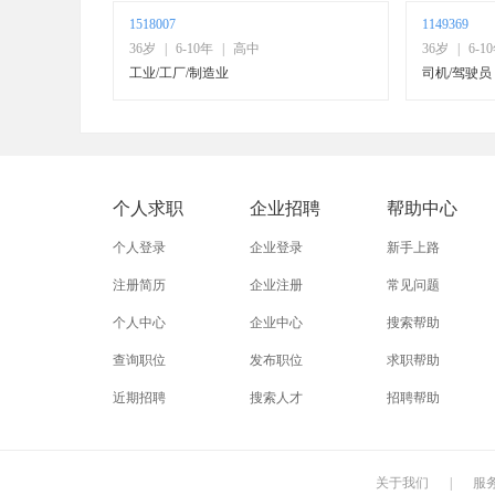
1518007
1149369
36岁
|
6-10年
|
高中
36岁
|
6-1
工业/工厂/制造业
司机/驾驶员
个人求职
企业招聘
帮助中心
个人登录
企业登录
新手上路
注册简历
企业注册
常见问题
个人中心
企业中心
搜索帮助
查询职位
发布职位
求职帮助
近期招聘
搜索人才
招聘帮助
关于我们
|
服