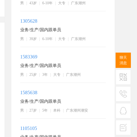
男
|
43岁
|
6-10年
|
大专
|
广东潮州
1305628
业务/生产/国内跟单员
男
|
39岁
|
6-10年
|
大专
|
广东潮州
1583369
聊天
消息
业务/生产/国内跟单员
男
|
25岁
|
3年
|
大专
|
广东潮州
二维码
1585638
业务/生产/国内跟单员
服务
男
|
27岁
|
5年
|
本科
|
广东潮州潮安
热线
在线
1105105
客服