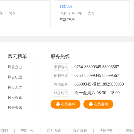
1437096
0年
|
大专
50岁
|
6-10年
|
大专
气动/液压
风云榜单
服务热线
0754-86390345 88093567
风云企业
求职咨询
0754-88099345 88099567
招聘咨询
风云职位
86390345 微信18929659050
售后服务
风云人才
周一至周六 08:30 - 18:00
服务时间
风云搜索
在线客服
在线客服
风云资讯
务项目
|
帮助中心
|
联系方式
|
投诉建议
|
法律声明
|
隐私