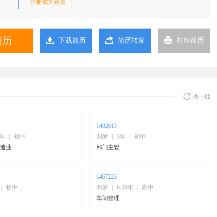
录
注册成为会员
简历
下载简历
简历转发
打印简历
换一批
1492613
0年
|
初中
38岁
|
3年
|
初中
制造业
部门主管
1467223
|
初中
36岁
|
6-10年
|
高中
车间管理