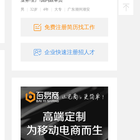
业务/生产/国内跟单员
投诉
建议
男
|
32岁
|
4年
|
大专
|
广东潮州潮安
返回
顶部
免费注册简历找工作
企业快速注册招人才