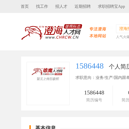
首页
找工作
招人才
近期招聘
求职招聘宝App
澄海
人气火
1586448
个人简
求职意向：业务/生产/国内跟
1586448
简历编号
简
基本信息