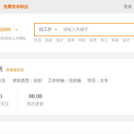
免费发布职位
登录
找工作
招聘网
爆的澄海人才网站
文员
玩具
设计
跟单
司机
东里
美工
客服
会计
历
查看微简历
单员
求职类型：全职
工作经验：无经验
学历：大专
0
08.08
历关注
简历更新