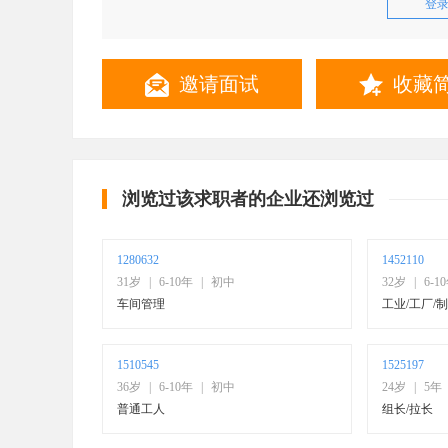
登
联系方式
邀请面试
收藏
浏览过该求职者的企业还浏览过
1280632
1452110
31岁
|
6-10年
|
初中
32岁
|
6-1
车间管理
工业/工厂/
1510545
1525197
36岁
|
6-10年
|
初中
24岁
|
5年
普通工人
组长/拉长