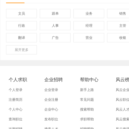
文员
跟单
业务
销售
行政
人事
经理
主管
翻译
广告
营业
收银
展开
保险
更多
模具
软件
管理
外贸业务员
业务员
设计师
技术员
淘宝运营
淘宝客服
网店
事业单
个人求职
企业招聘
帮助中心
风云
附近招工
附近找工作
莲下
溪南
个人登录
企业登录
新手上路
风云企
注册简历
企业注册
常见问题
风云职
个人中心
企业中心
搜索帮助
风云人
查询职位
发布职位
求职帮助
风云搜