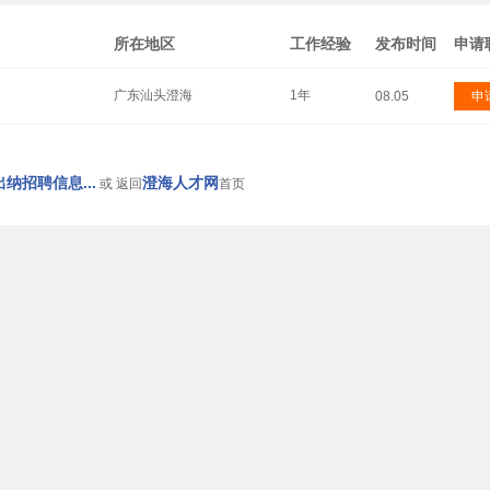
所在地区
工作经验
发布时间
申请
广东汕头澄海
1年
08.05
申
纳招聘信息...
澄海人才网
或 返回
首页