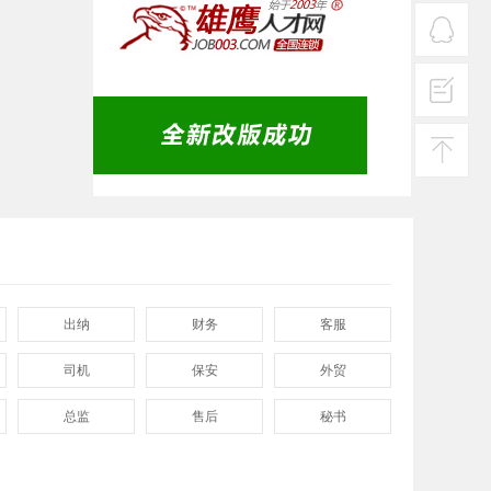
服务
热线
在线
客服
投诉
建议
返回
顶部
出纳
财务
客服
司机
保安
外贸
总监
售后
秘书
程序
拓展
电工