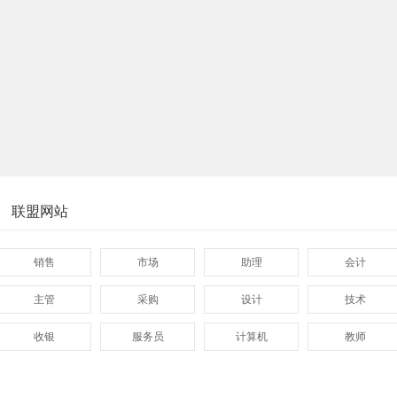
联盟网站
销售
市场
助理
会计
主管
采购
设计
技术
收银
服务员
计算机
教师
管理
顾问
促销
网页