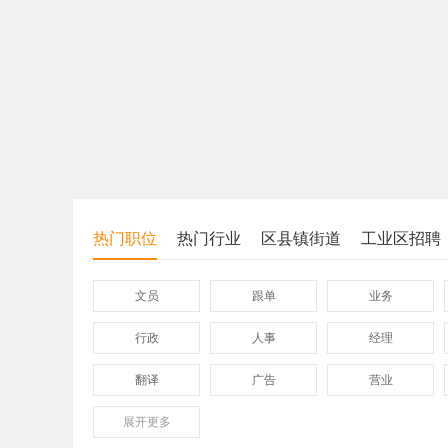
热门职位
热门行业
区县镇街道
工业区招聘
文员
跟单
业务
行政
人事
经理
翻译
广告
营业
展开
保险
更多
模具
软件