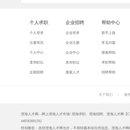
外贸业务员
业务员
设计师
淘宝运营
淘宝客服
网店
个人求职
企业招聘
帮助中心
附近招工
附近找工作
莲下
个人登录
企业登录
新手上路
注册简历
企业注册
常见问题
个人中心
企业中心
搜索帮助
查询职位
发布职位
求职帮助
近期招聘
搜索人才
招聘帮助
关于我们
|
服
澄海人才网—网上澄海人才市场! 澄海求职、澄海招聘、澄海人才网【CHRC
440583001502
特别敬告：未经澄海人才网允许，不得转载本站任何信息。澄海人才网