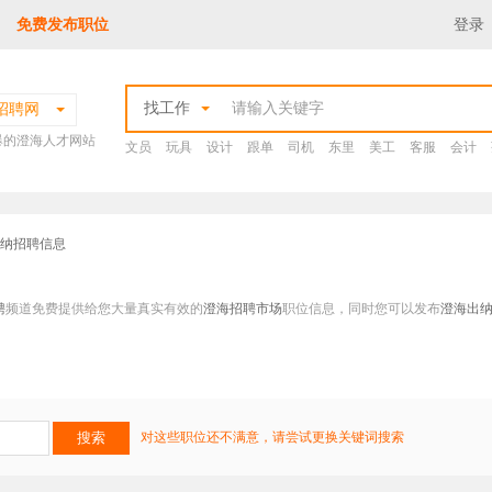
免费发布职位
登录
找工作
招聘网
爆的澄海人才网站
文员
玩具
设计
跟单
司机
东里
美工
客服
会计
出纳招聘信息
聘
频道免费提供给您大量真实有效的
澄海招聘市场
职位信息，同时您可以发布
澄海出
对这些职位还不满意，请尝试更换关键词搜索