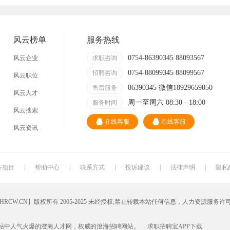
技术员
营业员
暑假工
普工
事业单位
马头
玩具
玩具公司
风云榜单
服务热线
溪南
东里
上华
隆都
0754-86390345 88093567
风云企业
求职咨询
0754-88099345 88099567
招聘咨询
风云职位
86390345 微信18929659050
售后服务
风云人才
周一至周六 08:30 - 18:00
服务时间
风云搜索
在线客服
在线客服
风云资讯
务项目
|
帮助中心
|
联系方式
|
投诉建议
|
法律声明
|
隐私
W.CN】版权所有 2005-2025 未经授权,禁止转载本站任何信息，人力资源服务许
站中人气火爆的澄海人才网，权威的
澄海招聘网
站。
求职招聘宝APP
下载