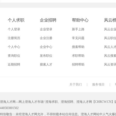
外贸业务员
业务员
设计师
技术员
淘宝运营
淘宝客服
网店
事业单
个人求职
企业招聘
帮助中心
风云
附近招工
附近找工作
莲下
溪南
个人登录
企业登录
新手上路
风云企
注册简历
企业注册
常见问题
风云职
个人中心
企业中心
搜索帮助
风云人
查询职位
发布职位
求职帮助
风云搜
近期招聘
搜索人才
招聘帮助
风云资
关于我们
|
服务项目
|
澄海人才网—网上澄海人才市场! 澄海求职、澄海招聘、澄海人才网【CHRCW.CN】版权
440583001502
特别敬告：未经澄海人才网允许，不得转载本站任何信息。澄海人才网站中人气火爆