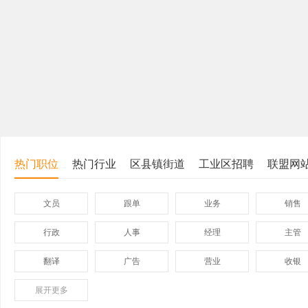
热门职位
热门行业
区县镇街道
工业区招聘
联盟网
文员
跟单
业务
销售
行政
人事
经理
主管
翻译
广告
营业
收银
展开
保险
更多
模具
软件
管理