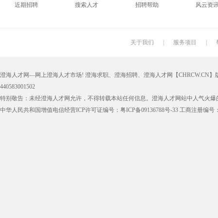
近期招聘
搜索人才
招聘帮助
风云资
关于我们
|
服务项目
|
澄海人才网—网上澄海人才市场! 澄海求职、澄海招聘、澄海人才网【CHRCW.CN】版权
440583001502
特别敬告：未经澄海人才网允许，不得转载本站任何信息。澄海人才网站中人气火爆
中华人民共和国增值电信经营ICP许可证编号：粤ICP备09136788号-33 工商注册编号：44050