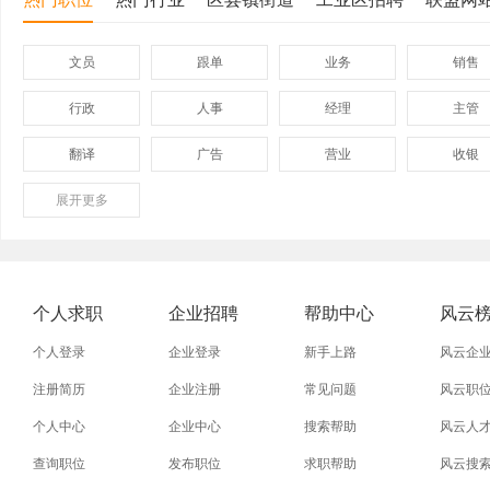
文员
跟单
业务
销售
行政
人事
经理
主管
翻译
广告
营业
收银
展开
保险
更多
模具
软件
管理
外贸业务员
业务员
设计师
技术员
淘宝运营
淘宝客服
网店
事业单
个人求职
企业招聘
帮助中心
风云
附近招工
附近找工作
莲下
溪南
个人登录
企业登录
新手上路
风云企
注册简历
企业注册
常见问题
风云职
个人中心
企业中心
搜索帮助
风云人
查询职位
发布职位
求职帮助
风云搜