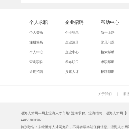
外贸业务员
业务员
设计师
淘宝运营
淘宝客服
网店
个人求职
企业招聘
帮助中心
附近招工
附近找工作
莲下
个人登录
企业登录
新手上路
注册简历
企业注册
常见问题
个人中心
企业中心
搜索帮助
查询职位
发布职位
求职帮助
近期招聘
搜索人才
招聘帮助
关于我们
|
服
澄海人才网—网上澄海人才市场! 澄海求职、澄海招聘、澄海人才网【CHRC
440583001502
特别敬告：未经澄海人才网允许，不得转载本站任何信息。澄海人才网