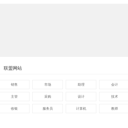
联盟网站
销售
市场
助理
会计
主管
采购
设计
技术
收银
服务员
计算机
教师
管理
顾问
促销
网页