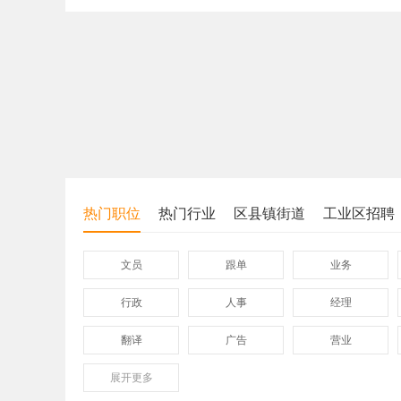
热门职位
热门行业
区县镇街道
工业区招聘
文员
跟单
业务
行政
人事
经理
翻译
广告
营业
展开
保险
更多
模具
软件