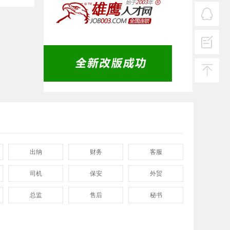
服务
热线
在线
客服
投诉
建议
返回
顶部
出纳
财务
客服
司机
保安
外贸
总监
售后
秘书
程序
拓展
电工