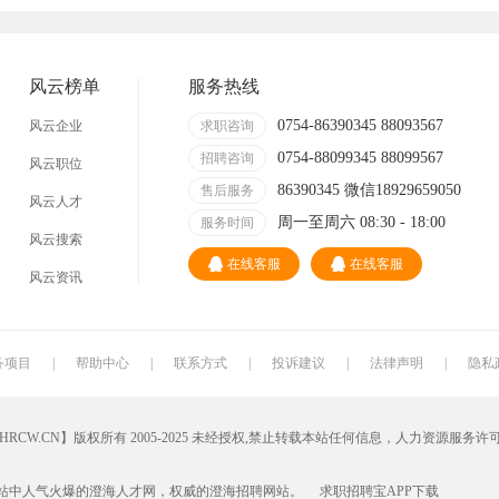
技术员
营业员
暑假工
普工
事业单位
马头
玩具
玩具公司
风云榜单
服务热线
溪南
东里
上华
隆都
0754-86390345 88093567
风云企业
求职咨询
0754-88099345 88099567
招聘咨询
风云职位
86390345 微信18929659050
售后服务
风云人才
周一至周六 08:30 - 18:00
服务时间
风云搜索
在线客服
在线客服
风云资讯
务项目
|
帮助中心
|
联系方式
|
投诉建议
|
法律声明
|
隐私
W.CN】版权所有 2005-2025 未经授权,禁止转载本站任何信息，人力资源服务许
站中人气火爆的澄海人才网，权威的
澄海招聘网
站。
求职招聘宝APP
下载