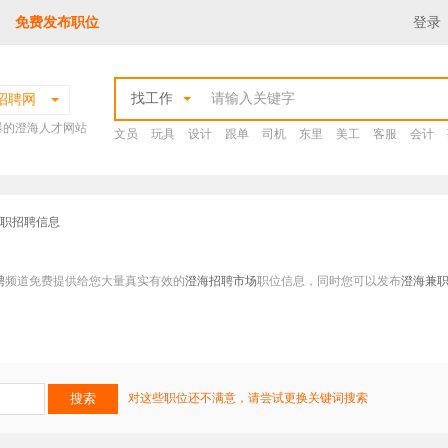
免费发布职位
登录
找工作
招聘网
爆的澄海人才网站
文员
玩具
设计
跟单
司机
东里
美工
客服
会计
兼职招聘信息
聘
频道免费提供给您大量真实有效的
澄海招聘市场
职位信息，同时您可以发布
澄海兼
对这些职位还不满意，请尝试更换关键词搜索