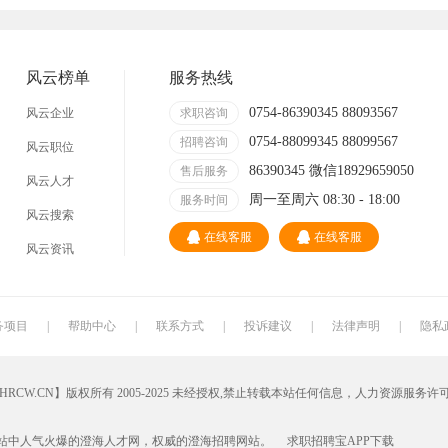
技术员
营业员
暑假工
普工
事业单位
马头
玩具
玩具公司
风云榜单
服务热线
溪南
东里
上华
隆都
0754-86390345 88093567
风云企业
求职咨询
0754-88099345 88099567
招聘咨询
风云职位
86390345 微信18929659050
售后服务
风云人才
周一至周六 08:30 - 18:00
服务时间
风云搜索
在线客服
在线客服
风云资讯
务项目
|
帮助中心
|
联系方式
|
投诉建议
|
法律声明
|
隐私
W.CN】版权所有 2005-2025 未经授权,禁止转载本站任何信息，人力资源服务许
站中人气火爆的澄海人才网，权威的
澄海招聘网
站。
求职招聘宝APP
下载