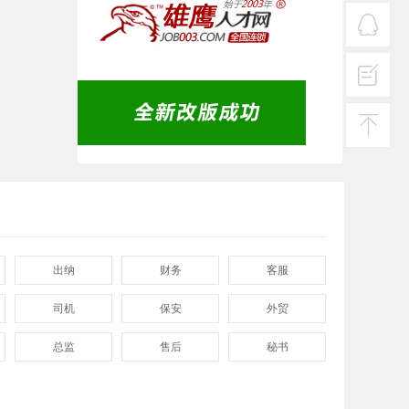
服务
热线
在线
客服
投诉
建议
返回
顶部
出纳
财务
客服
司机
保安
外贸
总监
售后
秘书
程序
拓展
电工