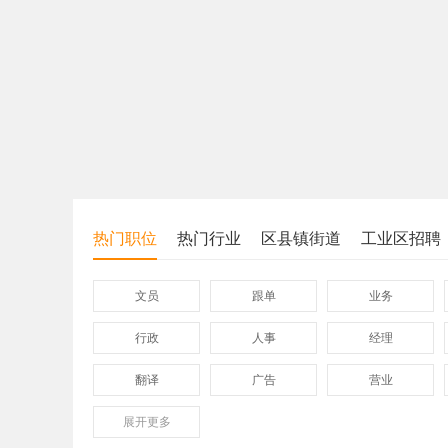
热门职位
热门行业
区县镇街道
工业区招聘
文员
跟单
业务
行政
人事
经理
翻译
广告
营业
展开
保险
更多
模具
软件