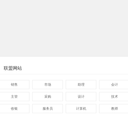
联盟网站
销售
市场
助理
会计
主管
采购
设计
技术
收银
服务员
计算机
教师
管理
顾问
促销
网页