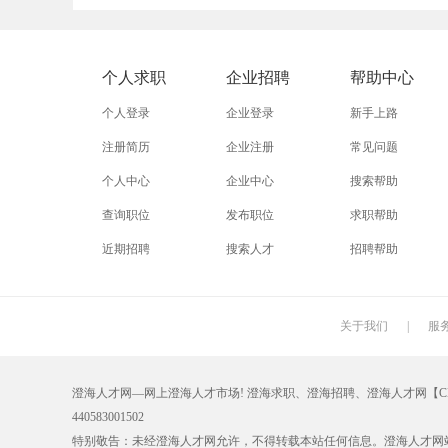
外贸业务员
业务员
设计师
淘宝运营
淘宝客服
网店
个人求职
企业招聘
帮助中心
附近招工
附近找工作
莲下
个人登录
企业登录
新手上路
注册简历
企业注册
常见问题
个人中心
企业中心
搜索帮助
查询职位
发布职位
求职帮助
近期招聘
搜索人才
招聘帮助
关于我们
|
服
澄海人才网—网上澄海人才市场! 澄海求职、澄海招聘、澄海人才网【CHRC
440583001502
特别敬告：未经澄海人才网允许，不得转载本站任何信息。澄海人才网