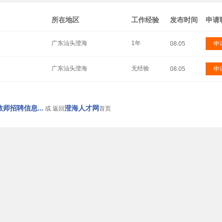
所在地区
工作经验
发布时间
申请
广东汕头澄海
1年
08.05
申
广东汕头澄海
无经验
08.05
申
师招聘信息...
澄海人才网
或 返回
首页