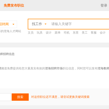
免费发布职位
登录
找工作
招聘网
爆的澄海人才网站
文员
玩具
设计
跟单
司机
东里
美工
客服
会计
教师招聘信息
聘
频道免费提供给您大量真实有效的
澄海招聘市场
职位信息，同时您可以发布
澄海教
对这些职位还不满意，请尝试更换关键词搜索