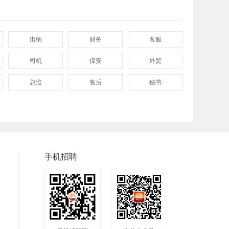
出纳
财务
客服
司机
保安
外贸
总监
售后
秘书
程序
拓展
电工
兼职
快递
淘宝美工
临时工
八小时工作
8小时
手机招聘