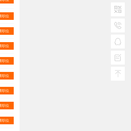
请职位
二维码1
请职位
服务
热线
请职位
在线
客服
请职位
投诉
建议
请职位
返回
顶部
请职位
请职位
请职位