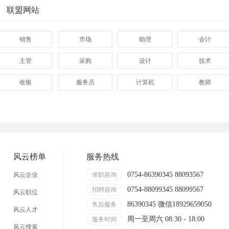
联盟网站
销售
市场
助理
会计
主管
采购
设计
技术
收银
服务员
计算机
教师
管理
顾问
促销
网页
技术员
营业员
暑假工
普工
事业单位
马头
玩具
玩具公司
风云榜单
服务热线
溪南
东里
上华
隆都
0754-86390345 88093567
风云企业
求职咨询
0754-88099345 88099567
招聘咨询
风云职位
86390345 微信18929659050
售后服务
风云人才
周一至周六 08:30 - 18:00
服务时间
风云搜索