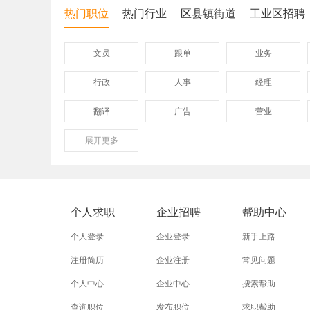
热门职位
热门行业
区县镇街道
工业区招聘
文员
跟单
业务
行政
人事
经理
翻译
广告
营业
展开
保险
更多
模具
软件
外贸业务员
业务员
设计师
淘宝运营
淘宝客服
网店
个人求职
企业招聘
帮助中心
附近招工
附近找工作
莲下
个人登录
企业登录
新手上路
注册简历
企业注册
常见问题
个人中心
企业中心
搜索帮助
查询职位
发布职位
求职帮助