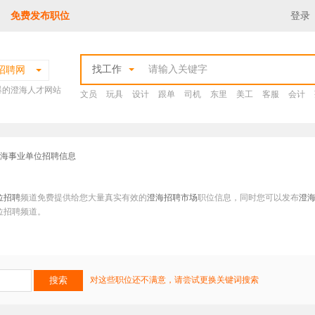
免费发布职位
登录
找工作
招聘网
爆的澄海人才网站
文员
玩具
设计
跟单
司机
东里
美工
客服
会计
澄海事业单位招聘信息
位招聘
频道免费提供给您大量真实有效的
澄海招聘市场
职位信息，同时您可以发布
澄
位招聘频道。
对这些职位还不满意，请尝试更换关键词搜索