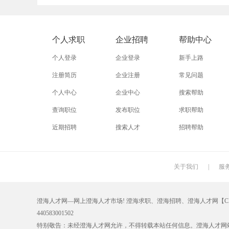
外贸业务员
业务员
设计师
淘宝运营
淘宝客服
网店
个人求职
企业招聘
帮助中心
附近招工
附近找工作
莲下
个人登录
企业登录
新手上路
注册简历
企业注册
常见问题
个人中心
企业中心
搜索帮助
查询职位
发布职位
求职帮助
近期招聘
搜索人才
招聘帮助
关于我们
|
服
澄海人才网—网上澄海人才市场! 澄海求职、澄海招聘、澄海人才网【CHRC
440583001502
特别敬告：未经澄海人才网允许，不得转载本站任何信息。澄海人才网