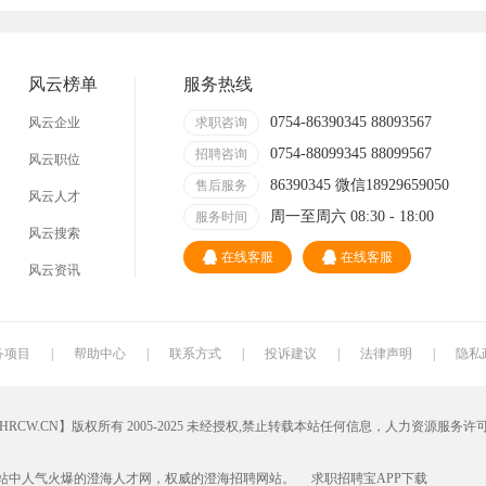
技术员
营业员
暑假工
普工
事业单位
马头
玩具
玩具公司
风云榜单
服务热线
溪南
东里
上华
隆都
0754-86390345 88093567
风云企业
求职咨询
0754-88099345 88099567
招聘咨询
风云职位
86390345 微信18929659050
售后服务
风云人才
周一至周六 08:30 - 18:00
服务时间
风云搜索
在线客服
在线客服
风云资讯
务项目
|
帮助中心
|
联系方式
|
投诉建议
|
法律声明
|
隐私
W.CN】版权所有 2005-2025 未经授权,禁止转载本站任何信息，人力资源服务许
站中人气火爆的澄海人才网，权威的
澄海招聘网
站。
求职招聘宝APP
下载