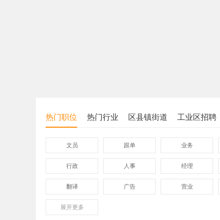
热门职位
热门行业
区县镇街道
工业区招聘
文员
跟单
业务
行政
人事
经理
翻译
广告
营业
展开
保险
更多
模具
软件