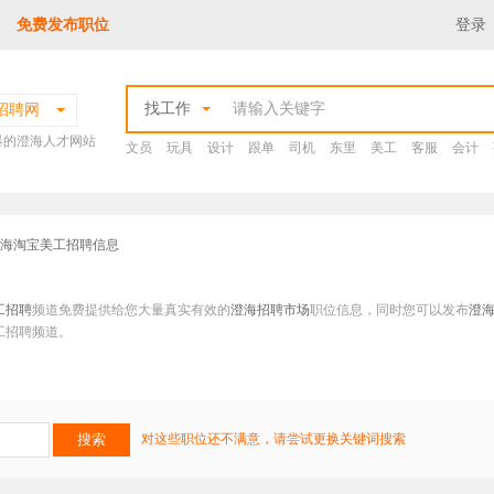
免费发布职位
登录
找工作
招聘网
爆的澄海人才网站
文员
玩具
设计
跟单
司机
东里
美工
客服
会计
澄海淘宝美工招聘信息
工招聘
频道免费提供给您大量真实有效的
澄海招聘市场
职位信息，同时您可以发布
澄
工招聘频道。
对这些职位还不满意，请尝试更换关键词搜索