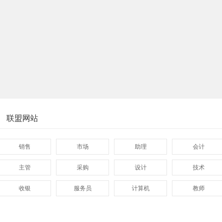
联盟网站
销售
市场
助理
会计
主管
采购
设计
技术
收银
服务员
计算机
教师
管理
顾问
促销
网页