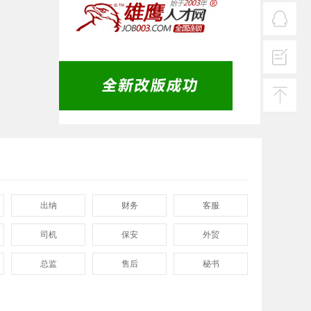
服务
热线
在线
客服
投诉
建议
返回
顶部
出纳
财务
客服
司机
保安
外贸
总监
售后
秘书
程序
拓展
电工