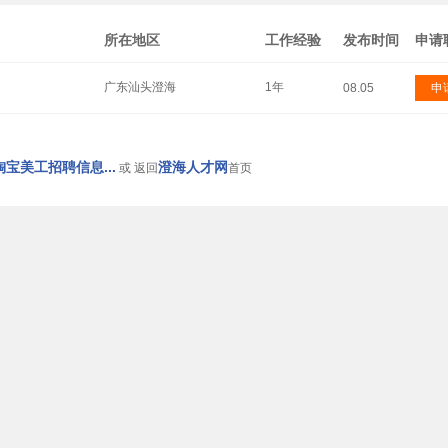
所在地区
工作经验
发布时间
申请
广东汕头澄海
1年
08.05
申
宝美工招聘信息...
澄海人才网
或 返回
首页