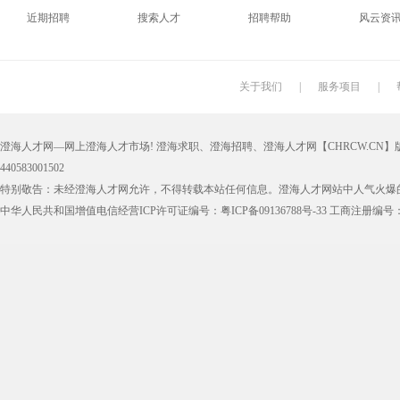
近期招聘
搜索人才
招聘帮助
风云资
关于我们
|
服务项目
|
澄海人才网—网上澄海人才市场! 澄海求职、澄海招聘、澄海人才网【CHRCW.CN】版权
440583001502
特别敬告：未经澄海人才网允许，不得转载本站任何信息。澄海人才网站中人气火爆
中华人民共和国增值电信经营ICP许可证编号：粤ICP备09136788号-33 工商注册编号：44050