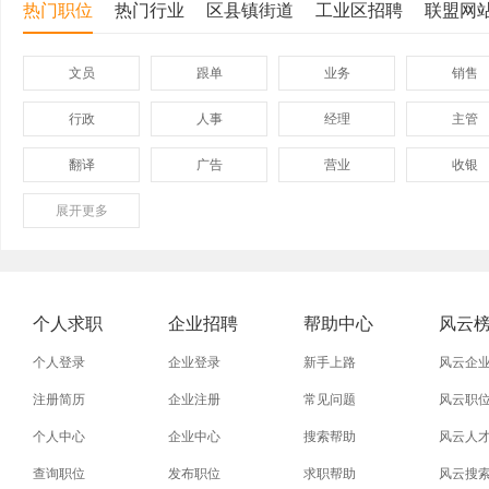
热门职位
热门行业
区县镇街道
工业区招聘
联盟网
文员
跟单
业务
销售
行政
人事
经理
主管
翻译
广告
营业
收银
展开
保险
更多
模具
软件
管理
外贸业务员
业务员
设计师
技术员
淘宝运营
淘宝客服
网店
事业单
个人求职
企业招聘
帮助中心
风云
附近招工
附近找工作
莲下
溪南
个人登录
企业登录
新手上路
风云企
注册简历
企业注册
常见问题
风云职
个人中心
企业中心
搜索帮助
风云人
查询职位
发布职位
求职帮助
风云搜